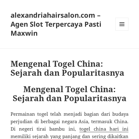
alexandriahairsalon.com –
Agen Slot Terpercaya Pasti
Maxwin
MENU
DAN
WIDGET
Mengenal Togel China:
Sejarah dan Popularitasnya
Mengenal Togel China:
Sejarah dan Popularitasnya
Permainan togel telah menjadi bagian dari budaya
perjudian di berbagai negara Asia, termasuk China.
Di negeri tirai bambu ini,
togel china hari ini
memiliki sejarah yang panjang dan sering dikaitkan