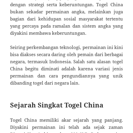
dengan strategi serta keberuntungan. Togel China
bukan sekadar permainan angka, melainkan juga
bagian dari kehidupan sosial masyarakat tertentu
yang percaya pada ramalan dan sistem angka yang
diyakini membawa keberuntungan.
Seiring perkembangan teknologi, permainan ini kini
bisa diakses secara daring oleh pemain dari berbagai
negara, termasuk Indonesia. Salah satu alasan togel
China begitu diminati adalah karena variasi jenis
permainan dan cara pengundiannya yang unik
dibanding togel dari negara lain.
Sejarah Singkat Togel China
Togel China memiliki akar sejarah yang panjang.
Diyakini permainan ini telah ada sejak zaman