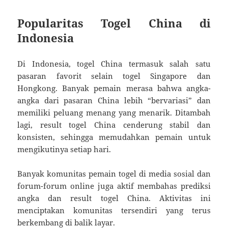
Popularitas Togel China di
Indonesia
Di Indonesia, togel China termasuk salah satu
pasaran favorit selain togel Singapore dan
Hongkong. Banyak pemain merasa bahwa angka-
angka dari pasaran China lebih “bervariasi” dan
memiliki peluang menang yang menarik. Ditambah
lagi, result togel China cenderung stabil dan
konsisten, sehingga memudahkan pemain untuk
mengikutinya setiap hari.
Banyak komunitas pemain togel di media sosial dan
forum-forum online juga aktif membahas prediksi
angka dan result togel China. Aktivitas ini
menciptakan komunitas tersendiri yang terus
berkembang di balik layar.