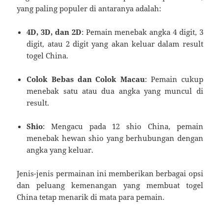
yang paling populer di antaranya adalah:
4D, 3D, dan 2D
: Pemain menebak angka 4 digit, 3
digit, atau 2 digit yang akan keluar dalam result
togel China.
Colok Bebas dan Colok Macau
: Pemain cukup
menebak satu atau dua angka yang muncul di
result.
Shio
: Mengacu pada 12 shio China, pemain
menebak hewan shio yang berhubungan dengan
angka yang keluar.
Jenis-jenis permainan ini memberikan berbagai opsi
dan peluang kemenangan yang membuat togel
China tetap menarik di mata para pemain.