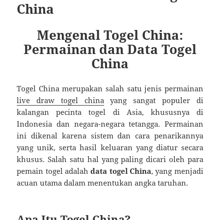
China
Mengenal Togel China:
Permainan dan Data Togel
China
Togel China merupakan salah satu jenis permainan
live draw togel china
yang sangat populer di
kalangan pecinta togel di Asia, khususnya di
Indonesia dan negara-negara tetangga. Permainan
ini dikenal karena sistem dan cara penarikannya
yang unik, serta hasil keluaran yang diatur secara
khusus. Salah satu hal yang paling dicari oleh para
pemain togel adalah
data togel China
, yang menjadi
acuan utama dalam menentukan angka taruhan.
Apa Itu Togel China?