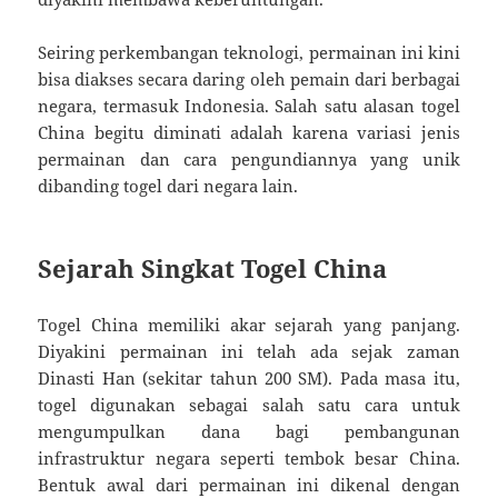
Seiring perkembangan teknologi, permainan ini kini
bisa diakses secara daring oleh pemain dari berbagai
negara, termasuk Indonesia. Salah satu alasan togel
China begitu diminati adalah karena variasi jenis
permainan dan cara pengundiannya yang unik
dibanding togel dari negara lain.
Sejarah Singkat Togel China
Togel China memiliki akar sejarah yang panjang.
Diyakini permainan ini telah ada sejak zaman
Dinasti Han (sekitar tahun 200 SM). Pada masa itu,
togel digunakan sebagai salah satu cara untuk
mengumpulkan dana bagi pembangunan
infrastruktur negara seperti tembok besar China.
Bentuk awal dari permainan ini dikenal dengan