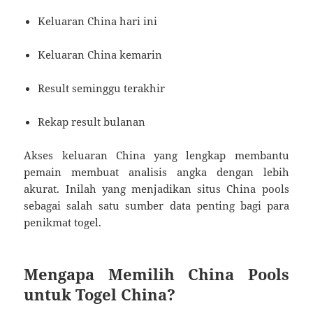
Keluaran China hari ini
Keluaran China kemarin
Result seminggu terakhir
Rekap result bulanan
Akses keluaran China yang lengkap membantu
pemain membuat analisis angka dengan lebih
akurat. Inilah yang menjadikan situs China pools
sebagai salah satu sumber data penting bagi para
penikmat togel.
Mengapa Memilih China Pools
untuk Togel China?