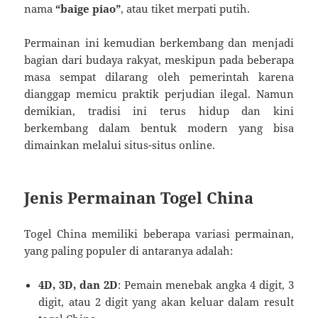
nama
“baige piao”
, atau tiket merpati putih.
Permainan ini kemudian berkembang dan menjadi
bagian dari budaya rakyat, meskipun pada beberapa
masa sempat dilarang oleh pemerintah karena
dianggap memicu praktik perjudian ilegal. Namun
demikian, tradisi ini terus hidup dan kini
berkembang dalam bentuk modern yang bisa
dimainkan melalui situs-situs online.
Jenis Permainan Togel China
Togel China memiliki beberapa variasi permainan,
yang paling populer di antaranya adalah:
4D, 3D, dan 2D
: Pemain menebak angka 4 digit, 3
digit, atau 2 digit yang akan keluar dalam result