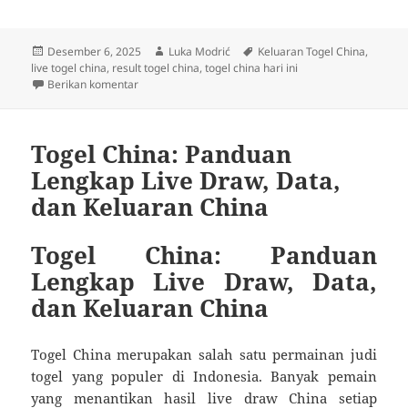
Diposkan
Penulis
Tag
Desember 6, 2025
Luka Modrić
Keluaran Togel China
,
pada
live togel china
,
result togel china
,
togel china hari ini
untuk China Pools: Panduan Lengkap Togel China, Li
Berikan komentar
Togel China: Panduan
Lengkap Live Draw, Data,
dan Keluaran China
Togel China: Panduan
Lengkap Live Draw, Data,
dan Keluaran China
Togel China merupakan salah satu permainan judi
togel yang populer di Indonesia. Banyak pemain
yang menantikan hasil live draw China setiap