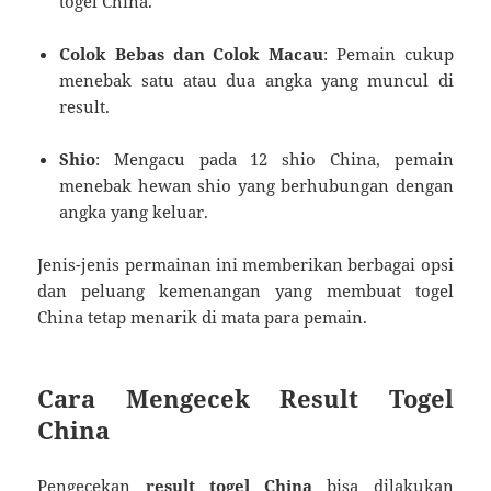
togel China.
Colok Bebas dan Colok Macau
: Pemain cukup
menebak satu atau dua angka yang muncul di
result.
Shio
: Mengacu pada 12 shio China, pemain
menebak hewan shio yang berhubungan dengan
angka yang keluar.
Jenis-jenis permainan ini memberikan berbagai opsi
dan peluang kemenangan yang membuat togel
China tetap menarik di mata para pemain.
Cara Mengecek Result Togel
China
Pengecekan
result togel China
bisa dilakukan