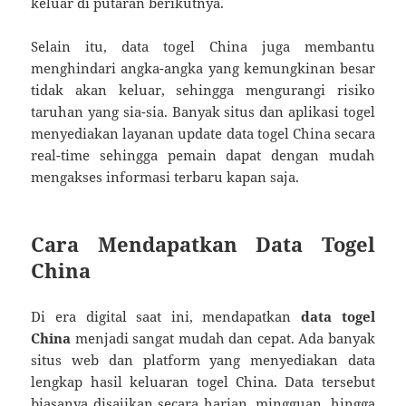
keluar di putaran berikutnya.
Selain itu, data togel China juga membantu
menghindari angka-angka yang kemungkinan besar
tidak akan keluar, sehingga mengurangi risiko
taruhan yang sia-sia. Banyak situs dan aplikasi togel
menyediakan layanan update data togel China secara
real-time sehingga pemain dapat dengan mudah
mengakses informasi terbaru kapan saja.
Cara Mendapatkan Data Togel
China
Di era digital saat ini, mendapatkan
data togel
China
menjadi sangat mudah dan cepat. Ada banyak
situs web dan platform yang menyediakan data
lengkap hasil keluaran togel China. Data tersebut
biasanya disajikan secara harian, mingguan, hingga