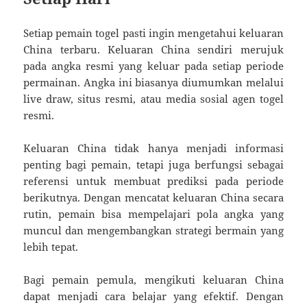
Setiap pemain togel pasti ingin mengetahui keluaran
China terbaru. Keluaran China sendiri merujuk
pada angka resmi yang keluar pada setiap periode
permainan. Angka ini biasanya diumumkan melalui
live draw, situs resmi, atau media sosial agen togel
resmi.
Keluaran China tidak hanya menjadi informasi
penting bagi pemain, tetapi juga berfungsi sebagai
referensi untuk membuat prediksi pada periode
berikutnya. Dengan mencatat keluaran China secara
rutin, pemain bisa mempelajari pola angka yang
muncul dan mengembangkan strategi bermain yang
lebih tepat.
Bagi pemain pemula, mengikuti keluaran China
dapat menjadi cara belajar yang efektif. Dengan