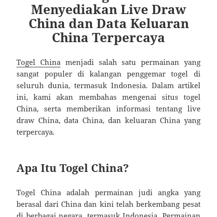
Menyediakan Live Draw
China dan Data Keluaran
China Terpercaya
Togel China
menjadi salah satu permainan yang
sangat populer di kalangan penggemar togel di
seluruh dunia, termasuk Indonesia. Dalam artikel
ini, kami akan membahas mengenai situs togel
China, serta memberikan informasi tentang live
draw China, data China, dan keluaran China yang
terpercaya.
Apa Itu Togel China?
Togel China adalah permainan judi angka yang
berasal dari China dan kini telah berkembang pesat
di berbagai negara, termasuk Indonesia. Permainan