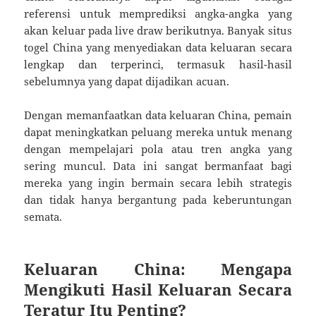
referensi untuk memprediksi angka-angka yang
akan keluar pada live draw berikutnya. Banyak situs
togel China yang menyediakan data keluaran secara
lengkap dan terperinci, termasuk hasil-hasil
sebelumnya yang dapat dijadikan acuan.
Dengan memanfaatkan data keluaran China, pemain
dapat meningkatkan peluang mereka untuk menang
dengan mempelajari pola atau tren angka yang
sering muncul. Data ini sangat bermanfaat bagi
mereka yang ingin bermain secara lebih strategis
dan tidak hanya bergantung pada keberuntungan
semata.
Keluaran China: Mengapa
Mengikuti Hasil Keluaran Secara
Teratur Itu Penting?