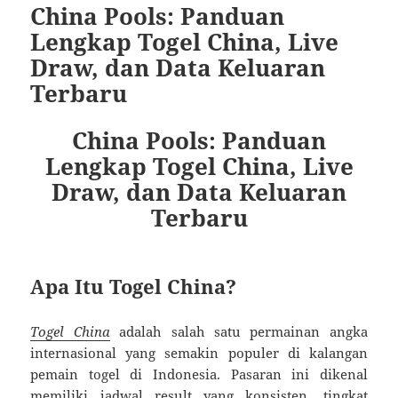
China Pools: Panduan
Lengkap Togel China, Live
Draw, dan Data Keluaran
Terbaru
China Pools: Panduan
Lengkap Togel China, Live
Draw, dan Data Keluaran
Terbaru
Apa Itu Togel China?
Togel China
adalah salah satu permainan angka
internasional yang semakin populer di kalangan
pemain togel di Indonesia. Pasaran ini dikenal
memiliki jadwal result yang konsisten, tingkat