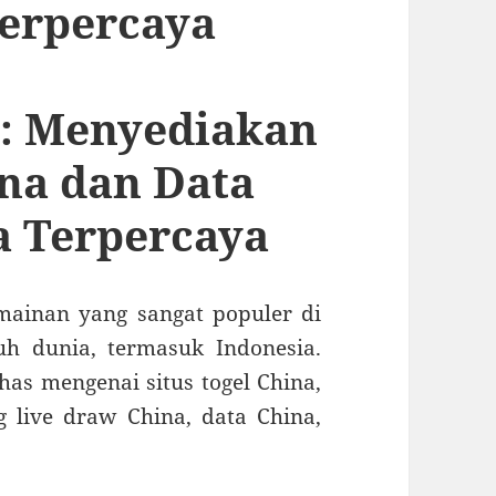
Terpercaya
a: Menyediakan
na dan Data
a Terpercaya
mainan yang sangat populer di
uh dunia, termasuk Indonesia.
as mengenai situs togel China,
 live draw China, data China,