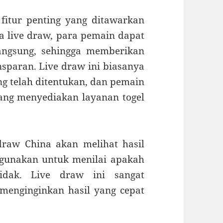
fitur penting yang ditawarkan
ya live draw, para pemain dapat
angsung, sehingga memberikan
sparan. Live draw ini biasanya
ng telah ditentukan, dan pemain
ang menyediakan layanan togel
raw China akan melihat hasil
gunakan untuk menilai apakah
idak. Live draw ini sangat
menginginkan hasil yang cepat