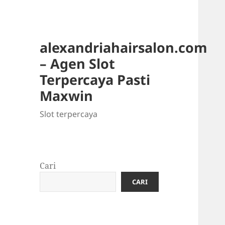
alexandriahairsalon.com
– Agen Slot
Terpercaya Pasti
Maxwin
Slot terpercaya
Cari
CARI