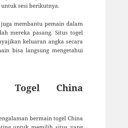
untuk sesi berikutnya.
na juga membantu pemain dalam
ah mereka pasang. Situs togel
yajikan keluaran angka secara
main bisa langsung mengetahui
s Togel China
engalaman bermain togel China
ing untuk memilih situs yang