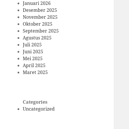
Januari 2026
Desember 2025
November 2025
Oktober 2025
September 2025
Agustus 2025
Juli 2025
Juni 2025
Mei 2025
April 2025
Maret 2025
Categories
Uncategorized