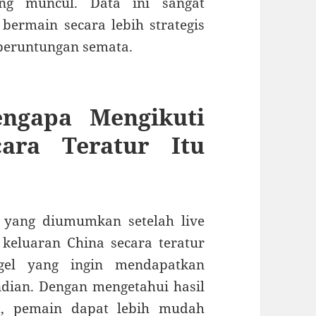
ng muncul. Data ini sangat
bermain secara lebih strategis
beruntungan semata.
engapa Mengikuti
cara Teratur Itu
 yang diumumkan setelah live
keluaran China secara teratur
gel yang ingin mendapatkan
ndian. Dengan mengetahui hasil
nt, pemain dapat lebih mudah