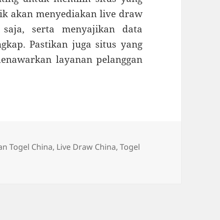
baik akan menyediakan live draw
saja, serta menyajikan data
gkap. Pastikan juga situs yang
 menawarkan layanan pelanggan
an Togel China
,
Live Draw China
,
Togel
l China: Menyediakan Live Draw China dan Data Keluaran C