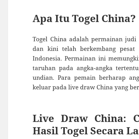
Apa Itu Togel China?
Togel China adalah permainan judi 
dan kini telah berkembang pesat 
Indonesia. Permainan ini memung
taruhan pada angka-angka tertentu
undian. Para pemain berharap an
keluar pada live draw China yang ber
Live Draw China: 
Hasil Togel Secara L