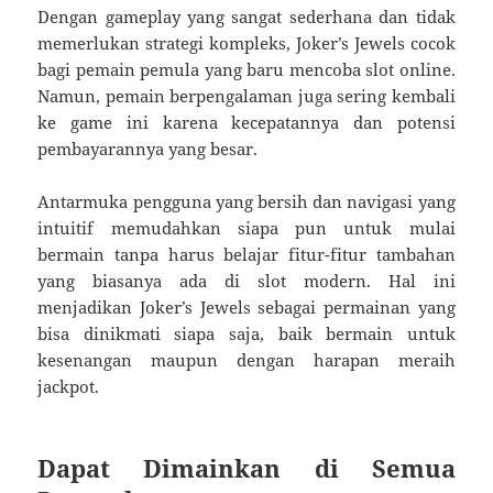
Dengan gameplay yang sangat sederhana dan tidak
memerlukan strategi kompleks, Joker’s Jewels cocok
bagi pemain pemula yang baru mencoba slot online.
Namun, pemain berpengalaman juga sering kembali
ke game ini karena kecepatannya dan potensi
pembayarannya yang besar.
Antarmuka pengguna yang bersih dan navigasi yang
intuitif memudahkan siapa pun untuk mulai
bermain tanpa harus belajar fitur-fitur tambahan
yang biasanya ada di slot modern. Hal ini
menjadikan Joker’s Jewels sebagai permainan yang
bisa dinikmati siapa saja, baik bermain untuk
kesenangan maupun dengan harapan meraih
jackpot.
Dapat Dimainkan di Semua