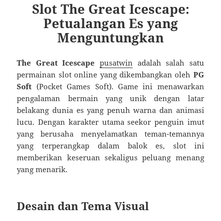
Slot The Great Icescape:
Petualangan Es yang
Menguntungkan
The Great Icescape
pusatwin
adalah salah satu
permainan slot online yang dikembangkan oleh
PG
Soft
(Pocket Games Soft). Game ini menawarkan
pengalaman bermain yang unik dengan latar
belakang dunia es yang penuh warna dan animasi
lucu. Dengan karakter utama seekor penguin imut
yang berusaha menyelamatkan teman-temannya
yang terperangkap dalam balok es, slot ini
memberikan keseruan sekaligus peluang menang
yang menarik.
Desain dan Tema Visual