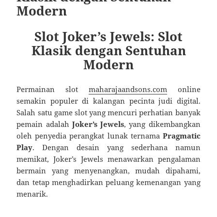
Modern
Slot Joker’s Jewels: Slot
Klasik dengan Sentuhan
Modern
Permainan slot
maharajaandsons.com
online
semakin populer di kalangan pecinta judi digital.
Salah satu game slot yang mencuri perhatian banyak
pemain adalah
Joker’s Jewels
, yang dikembangkan
oleh penyedia perangkat lunak ternama
Pragmatic
Play
. Dengan desain yang sederhana namun
memikat, Joker’s Jewels menawarkan pengalaman
bermain yang menyenangkan, mudah dipahami,
dan tetap menghadirkan peluang kemenangan yang
menarik.