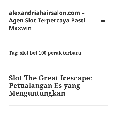
alexandriahairsalon.com –
Agen Slot Terpercaya Pasti
Maxwin
MENU
DAN
WIDGET
Tag:
slot bet 100 perak terbaru
Slot The Great Icescape:
Petualangan Es yang
Menguntungkan