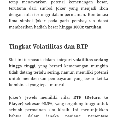
tetap menawarkan potensi kemenangan besar,
terutama dari simbol Joker yang menjadi ikon
dengan nilai tertinggi dalam permainan. Kombinasi
lima simbol Joker pada garis pembayaran dapat
memberikan hadiah besar hingga
1000x taruhan
.
Tingkat Volatilitas dan RTP
Slot ini termasuk dalam kategori
volatilitas sedang
hingga tinggi
, yang berarti kemenangan mungkin
tidak datang terlalu sering, namun memiliki potensi
untuk memberikan pembayaran yang besar ketika
kombinasi yang tepat muncul.
Joker’s Jewels memiliki nilai
RTP (Return to
Player) sebesar 96,5%
, yang tergolong tinggi untuk
sebuah permainan slot klasik. Ini menunjukkan
bahwa dalam jangka panjang, persentase