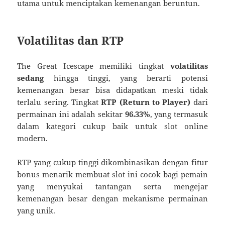
utama untuk menciptakan kemenangan beruntun.
Volatilitas dan RTP
The Great Icescape memiliki tingkat
volatilitas
sedang
hingga tinggi, yang berarti potensi
kemenangan besar bisa didapatkan meski tidak
terlalu sering. Tingkat
RTP (Return to Player)
dari
permainan ini adalah sekitar
96.33%
, yang termasuk
dalam kategori cukup baik untuk slot online
modern.
RTP yang cukup tinggi dikombinasikan dengan fitur
bonus menarik membuat slot ini cocok bagi pemain
yang menyukai tantangan serta mengejar
kemenangan besar dengan mekanisme permainan
yang unik.