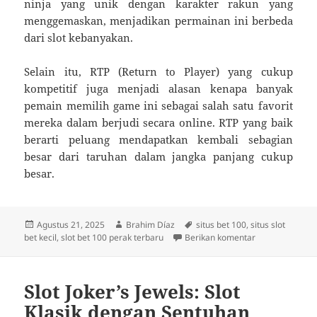
ninja yang unik dengan karakter rakun yang
menggemaskan, menjadikan permainan ini berbeda
dari slot kebanyakan.
Selain itu, RTP (Return to Player) yang cukup
kompetitif juga menjadi alasan kenapa banyak
pemain memilih game ini sebagai salah satu favorit
mereka dalam berjudi secara online. RTP yang baik
berarti peluang mendapatkan kembali sebagian
besar dari taruhan dalam jangka panjang cukup
besar.
Diposkan
Penulis
Tag
Agustus 21, 2025
Brahim Díaz
situs bet 100
,
situs slot
pada
untuk Mengenal
bet kecil
,
slot bet 100 perak terbaru
Berikan komentar
Slot Joker’s Jewels: Slot
Klasik dengan Sentuhan