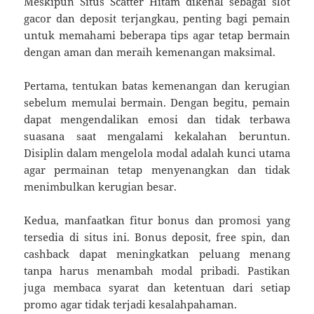
Meskipun Situs Scatter Hitam dikenal sebagai slot
gacor dan deposit terjangkau, penting bagi pemain
untuk memahami beberapa tips agar tetap bermain
dengan aman dan meraih kemenangan maksimal.
Pertama, tentukan batas kemenangan dan kerugian
sebelum memulai bermain. Dengan begitu, pemain
dapat mengendalikan emosi dan tidak terbawa
suasana saat mengalami kekalahan beruntun.
Disiplin dalam mengelola modal adalah kunci utama
agar permainan tetap menyenangkan dan tidak
menimbulkan kerugian besar.
Kedua, manfaatkan fitur bonus dan promosi yang
tersedia di situs ini. Bonus deposit, free spin, dan
cashback dapat meningkatkan peluang menang
tanpa harus menambah modal pribadi. Pastikan
juga membaca syarat dan ketentuan dari setiap
promo agar tidak terjadi kesalahpahaman.