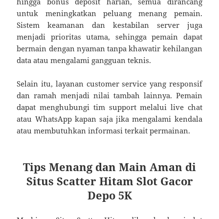
hingga bonus deposit harian, semua dirancang
untuk meningkatkan peluang menang pemain.
Sistem keamanan dan kestabilan server juga
menjadi prioritas utama, sehingga pemain dapat
bermain dengan nyaman tanpa khawatir kehilangan
data atau mengalami gangguan teknis.
Selain itu, layanan customer service yang responsif
dan ramah menjadi nilai tambah lainnya. Pemain
dapat menghubungi tim support melalui live chat
atau WhatsApp kapan saja jika mengalami kendala
atau membutuhkan informasi terkait permainan.
Tips Menang dan Main Aman di
Situs Scatter Hitam Slot Gacor
Depo 5K