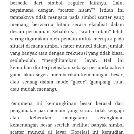
berbeda dari simbol reguler lainnya. Lalu,
bagaimana dengan “scatter hitam”? Istilah ini
tampaknya tidak mengacu pada simbol scatter yang
memang berwarna hitam secara eksplisit dalam
desain permainan. Sebaliknya, “scatter hitam” lebih
sering digunakan oleh pemain untuk merujuk pada
situasi di mana simbol scatter muncul dalam jumlah
yang banyak atau dengan frekuensi yang tidak biasa,
seolah-olah “menghitamkan” layar. Hal ini
kemudian diinterpretasikan sebagai pertanda bahwa
game akan segera memberikan kemenangan besar,
atau sedang dalam mode “gacor” (gampang cuan
atau mudah menang).
Fenomena ini kemungkinan besar berasal dari
pengamatan para pemain yang, secara tidak sengaja
atau kebetulan, mengalami serangkaian
kemenangan besar setelah melihat banyak simbol
scatter muncul di layar. Korelasi ini kemudian