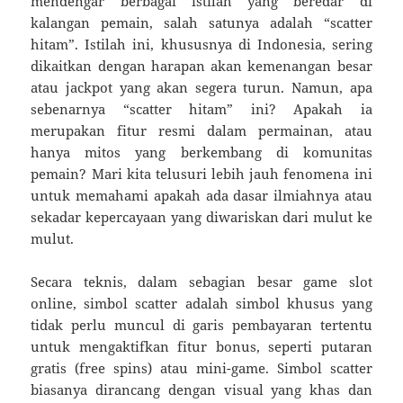
mendengar berbagai istilah yang beredar di
kalangan pemain, salah satunya adalah “scatter
hitam”. Istilah ini, khususnya di Indonesia, sering
dikaitkan dengan harapan akan kemenangan besar
atau jackpot yang akan segera turun. Namun, apa
sebenarnya “scatter hitam” ini? Apakah ia
merupakan fitur resmi dalam permainan, atau
hanya mitos yang berkembang di komunitas
pemain? Mari kita telusuri lebih jauh fenomena ini
untuk memahami apakah ada dasar ilmiahnya atau
sekadar kepercayaan yang diwariskan dari mulut ke
mulut.
Secara teknis, dalam sebagian besar game slot
online, simbol scatter adalah simbol khusus yang
tidak perlu muncul di garis pembayaran tertentu
untuk mengaktifkan fitur bonus, seperti putaran
gratis (free spins) atau mini-game. Simbol scatter
biasanya dirancang dengan visual yang khas dan