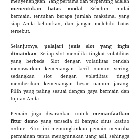
menyenangkan. Yang pertama dan terpenting adalah
menentukan batas modal
. Sebelum mulai
bermain, tentukan berapa jumlah maksimal yang
siap Anda keluarkan, dan jangan melebihi batas
tersebut.
Selanjutnya,
pelajari jenis slot yang ingin
dimainkan
. Setiap slot memiliki tingkat volatilitas
yang berbeda. Slot dengan volatilitas rendah
menawarkan kemenangan kecil namun sering,
sedangkan slot dengan volatilitas tinggi
memberikan kemenangan besar namun jarang.
Pilih yang paling sesuai dengan gaya bermain dan
tujuan Anda.
Pemain juga disarankan untuk
memanfaatkan
fitur demo
yang tersedia di banyak situs kasino
online. Fitur ini memungkinkan pemain mencoba
permainan tanpa menggunakan uang asli, sehingga