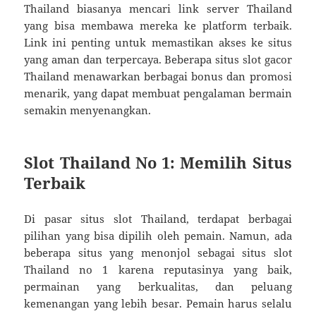
Thailand biasanya mencari link server Thailand
yang bisa membawa mereka ke platform terbaik.
Link ini penting untuk memastikan akses ke situs
yang aman dan terpercaya. Beberapa situs slot gacor
Thailand menawarkan berbagai bonus dan promosi
menarik, yang dapat membuat pengalaman bermain
semakin menyenangkan.
Slot Thailand No 1: Memilih Situs
Terbaik
Di pasar situs slot Thailand, terdapat berbagai
pilihan yang bisa dipilih oleh pemain. Namun, ada
beberapa situs yang menonjol sebagai situs slot
Thailand no 1 karena reputasinya yang baik,
permainan yang berkualitas, dan peluang
kemenangan yang lebih besar. Pemain harus selalu