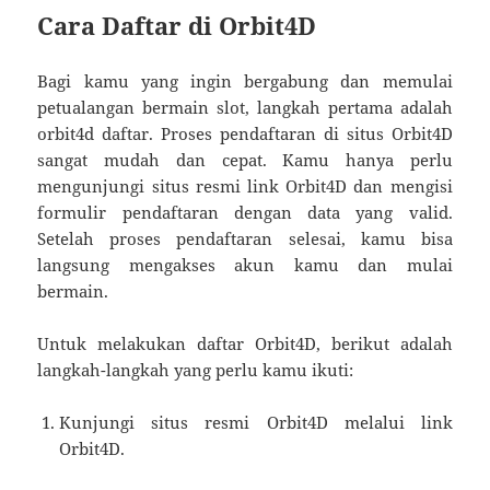
Cara Daftar di Orbit4D
Bagi kamu yang ingin bergabung dan memulai
petualangan bermain slot, langkah pertama adalah
orbit4d daftar. Proses pendaftaran di situs Orbit4D
sangat mudah dan cepat. Kamu hanya perlu
mengunjungi situs resmi link Orbit4D dan mengisi
formulir pendaftaran dengan data yang valid.
Setelah proses pendaftaran selesai, kamu bisa
langsung mengakses akun kamu dan mulai
bermain.
Untuk melakukan daftar Orbit4D, berikut adalah
langkah-langkah yang perlu kamu ikuti:
Kunjungi situs resmi Orbit4D melalui link
Orbit4D.