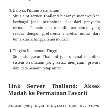
Banyak Pilihan Permainan
Situs slot server Thailand biasanya menawarkan
berbagai jenis permainan slot dari penyedia
ternama. Pemain bisa memilih permainan yang
sesuai dengan preferensi mereka, mulai dari
tema klasik hingga tema modern.
Tingkat Keamanan Tinggi
Situs slot gacor Thailand juga dikenal memiliki
sistem keamanan yang ketat, menjamin privasi
dan data pemain tetap aman.
Link Server Thailand: Akses
Mudah ke Permainan Favorit
Pemain yang ingin mengakses situs slot server