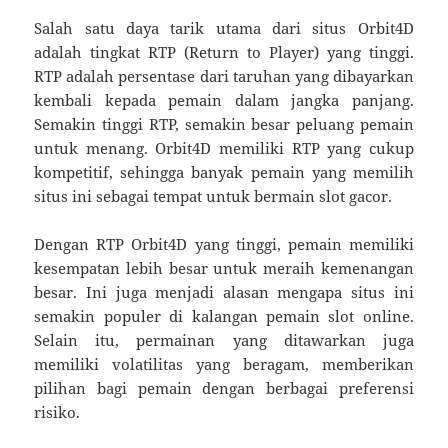
Salah satu daya tarik utama dari situs Orbit4D
adalah tingkat RTP (Return to Player) yang tinggi.
RTP adalah persentase dari taruhan yang dibayarkan
kembali kepada pemain dalam jangka panjang.
Semakin tinggi RTP, semakin besar peluang pemain
untuk menang. Orbit4D memiliki RTP yang cukup
kompetitif, sehingga banyak pemain yang memilih
situs ini sebagai tempat untuk bermain slot gacor.
Dengan RTP Orbit4D yang tinggi, pemain memiliki
kesempatan lebih besar untuk meraih kemenangan
besar. Ini juga menjadi alasan mengapa situs ini
semakin populer di kalangan pemain slot online.
Selain itu, permainan yang ditawarkan juga
memiliki volatilitas yang beragam, memberikan
pilihan bagi pemain dengan berbagai preferensi
risiko.