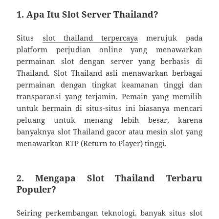
1. Apa Itu Slot Server Thailand?
Situs
slot thailand terpercaya
merujuk pada
platform perjudian online yang menawarkan
permainan slot dengan server yang berbasis di
Thailand. Slot Thailand asli menawarkan berbagai
permainan dengan tingkat keamanan tinggi dan
transparansi yang terjamin. Pemain yang memilih
untuk bermain di situs-situs ini biasanya mencari
peluang untuk menang lebih besar, karena
banyaknya slot Thailand gacor atau mesin slot yang
menawarkan RTP (Return to Player) tinggi.
2. Mengapa Slot Thailand Terbaru
Populer?
Seiring perkembangan teknologi, banyak situs slot