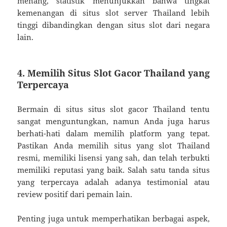
menang, statistik menunjukkan bahwa tingkat
kemenangan di situs slot server Thailand lebih
tinggi dibandingkan dengan situs slot dari negara
lain.
4. Memilih Situs Slot Gacor Thailand yang
Terpercaya
Bermain di situs situs slot gacor Thailand tentu
sangat menguntungkan, namun Anda juga harus
berhati-hati dalam memilih platform yang tepat.
Pastikan Anda memilih situs yang slot Thailand
resmi, memiliki lisensi yang sah, dan telah terbukti
memiliki reputasi yang baik. Salah satu tanda situs
yang terpercaya adalah adanya testimonial atau
review positif dari pemain lain.
Penting juga untuk memperhatikan berbagai aspek,