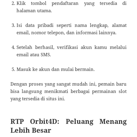
Klik tombol pendaftaran yang tersedia di
halaman utama.
Isi data pribadi seperti nama lengkap, alamat
email, nomor telepon, dan informasi lainnya.
Setelah berhasil, verifikasi akun kamu melalui
email atau SMS.
Masuk ke akun dan mulai bermain.
Dengan proses yang sangat mudah ini, pemain baru
bisa langsung menikmati berbagai permainan slot
yang tersedia di situs ini.
RTP Orbit4D: Peluang Menang
Lebih Besar