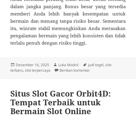
dalam jangka panjang. Bonus besar yang tersedia
memberi Anda lebih banyak kesempatan untuk
bermain dan menang tanpa risiko besar. Sementara
itu, winrate stabil memungkinkan Anda merasakan
pengalaman bermain yang lebih konsisten dan tidak
terlalu penuh dengan risiko tinggi.
Diposkan
Penulis
Tag
Desember 16, 2025
Luka Modrić
judi togel
,
slot
pada
untuk Keuntungan Bermain S
terbaru
,
slot terpercaya
Berikan komentar
Situs Slot Gacor Orbit4D:
Tempat Terbaik untuk
Bermain Slot Online