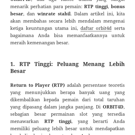
menarik perhatian para pemain:
RTP tinggi
,
bonus
besar
, dan
winrate stabil
. Dalam artikel ini, kita
akan membahas secara lebih mendalam mengenai
ketiga keuntungan utama ini,
daftar orbit4d
serta
bagaimana Anda bisa memanfaatkannya untuk
meraih kemenangan besar.
1. RTP Tinggi: Peluang Menang Lebih
Besar
Return to Player (RTP)
adalah persentase teoretis
yang menunjukkan berapa banyak uang yang
dikembalikan kepada pemain dari total taruhan
yang dipasang dalam jangka panjang. Di
ORBIT4D
,
sebagian besar permainan slot yang tersedia
menawarkan
RTP tinggi
, yang berarti Anda
memiliki peluang lebih besar untuk mendapatkan