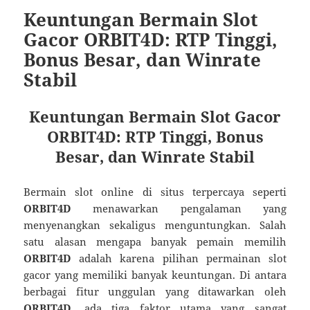
Keuntungan Bermain Slot
Gacor ORBIT4D: RTP Tinggi,
Bonus Besar, dan Winrate
Stabil
Keuntungan Bermain Slot Gacor
ORBIT4D: RTP Tinggi, Bonus
Besar, dan Winrate Stabil
Bermain slot online di situs terpercaya seperti
ORBIT4D
menawarkan pengalaman yang
menyenangkan sekaligus menguntungkan. Salah
satu alasan mengapa banyak pemain memilih
ORBIT4D
adalah karena pilihan permainan slot
gacor yang memiliki banyak keuntungan. Di antara
berbagai fitur unggulan yang ditawarkan oleh
ORBIT4D
, ada tiga faktor utama yang sangat