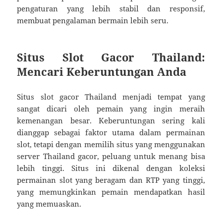
pengaturan yang lebih stabil dan responsif,
membuat pengalaman bermain lebih seru.
Situs Slot Gacor Thailand:
Mencari Keberuntungan Anda
Situs slot gacor Thailand menjadi tempat yang
sangat dicari oleh pemain yang ingin meraih
kemenangan besar. Keberuntungan sering kali
dianggap sebagai faktor utama dalam permainan
slot, tetapi dengan memilih situs yang menggunakan
server Thailand gacor, peluang untuk menang bisa
lebih tinggi. Situs ini dikenal dengan koleksi
permainan slot yang beragam dan RTP yang tinggi,
yang memungkinkan pemain mendapatkan hasil
yang memuaskan.