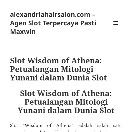
alexandriahairsalon.com –
Agen Slot Terpercaya Pasti
Maxwin
MENU
DAN
WIDGET
Slot Wisdom of Athena:
Petualangan Mitologi
Yunani dalam Dunia Slot
Slot Wisdom of Athena:
Petualangan Mitologi
Yunani dalam Dunia Slot
Slot “Wisdom of Athena” adalah salah satu