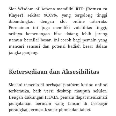
Slot Wisdom of Athena memiliki
RTP (Return to
Player)
sekitar 96,09%, yang tergolong tinggi
dibandingkan dengan slot online rata-rata.
Permainan ini juga memiliki volatilitas tinggi,
artinya kemenangan bisa datang lebih jarang
namun bernilai besar. Ini cocok bagi pemain yang
mencari sensasi dan potensi hadiah besar dalam
jangka panjang.
Ketersediaan dan Aksesibilitas
Slot ini tersedia di berbagai platform kasino online
terkemuka, baik versi desktop maupun seluler.
Dengan dukungan HTML5, pemain dapat menikmati
pengalaman bermain yang lancar di berbagai
perangkat, termasuk smartphone dan tablet.