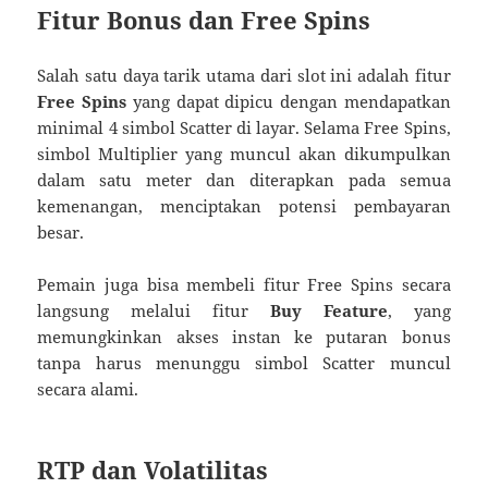
Fitur Bonus dan Free Spins
Salah satu daya tarik utama dari slot ini adalah fitur
Free Spins
yang dapat dipicu dengan mendapatkan
minimal 4 simbol Scatter di layar. Selama Free Spins,
simbol Multiplier yang muncul akan dikumpulkan
dalam satu meter dan diterapkan pada semua
kemenangan, menciptakan potensi pembayaran
besar.
Pemain juga bisa membeli fitur Free Spins secara
langsung melalui fitur
Buy Feature
, yang
memungkinkan akses instan ke putaran bonus
tanpa harus menunggu simbol Scatter muncul
secara alami.
RTP dan Volatilitas