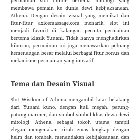
permainan slot online bertema mitologi yang
membawa pemain ke dunia dewi kebijaksanaan,
Athena. Dengan desain visual yang memikat dan
fitur-fitur
axiosmassage.com
menarik, slot ini
menjadi favorit di kalangan pecinta permainan
bertema klasik Yunani. Tidak hanya menghadirkan
hiburan, permainan ini juga menawarkan peluang
kemenangan besar melalui berbagai fitur bonus dan
mekanisme permainan yang inovatif.
Tema dan Desain Visual
Slot Wisdom of Athena mengambil latar belakang
dari Yunani kuno, dengan kuil megah, patung-
patung marmer, dan simbol-simbol khas dewa-dewi
mitologi. Athena, sebagai tokoh utama, tampil
elegan mengenakan zirah emas lengkap dengan
helm dan tombak, menandakan kebijaksanaan dan