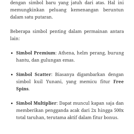
dengan simbol baru yang jatuh dari atas. Hal ini
memungkinkan peluang kemenangan beruntun
dalam satu putaran.
Beberapa simbol penting dalam permainan antara
lain:
Simbol Premium
: Athena, helm perang, burung
hantu, dan gulungan emas.
Simbol Scatter
: Biasanya digambarkan dengan
simbol kuil Yunani, yang memicu fitur
Free
Spins
.
Simbol Multiplier
: Dapat muncul kapan saja dan
memberikan pengganda acak dari 2x hingga 500x
total taruhan, terutama aktif dalam fitur bonus.