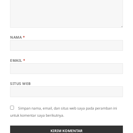
NAMA
*
EMAIL
*
SITUS WEB
Simpan nama, email, dan situs web saya pada peramban ini
untuk komentar saya berikutnya.