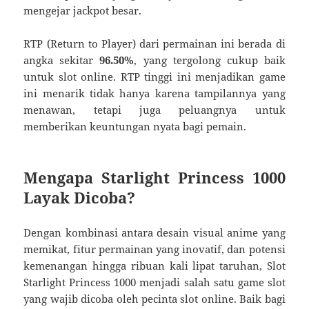
mengejar jackpot besar.
RTP (Return to Player) dari permainan ini berada di
angka sekitar
96.50%
, yang tergolong cukup baik
untuk slot online. RTP tinggi ini menjadikan game
ini menarik tidak hanya karena tampilannya yang
menawan, tetapi juga peluangnya untuk
memberikan keuntungan nyata bagi pemain.
Mengapa Starlight Princess 1000
Layak Dicoba?
Dengan kombinasi antara desain visual anime yang
memikat, fitur permainan yang inovatif, dan potensi
kemenangan hingga ribuan kali lipat taruhan, Slot
Starlight Princess 1000 menjadi salah satu game slot
yang wajib dicoba oleh pecinta slot online. Baik bagi