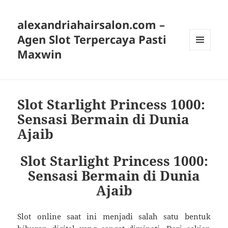
alexandriahairsalon.com –
Agen Slot Terpercaya Pasti
Maxwin
MENU
DAN
WIDGET
Slot Starlight Princess 1000:
Sensasi Bermain di Dunia
Ajaib
Slot Starlight Princess 1000:
Sensasi Bermain di Dunia
Ajaib
Slot online saat ini menjadi salah satu bentuk