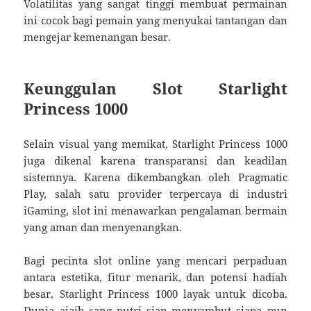
Volatilitas yang sangat tinggi membuat permainan
ini cocok bagi pemain yang menyukai tantangan dan
mengejar kemenangan besar.
Keunggulan Slot Starlight
Princess 1000
Selain visual yang memikat, Starlight Princess 1000
juga dikenal karena transparansi dan keadilan
sistemnya. Karena dikembangkan oleh Pragmatic
Play, salah satu provider terpercaya di industri
iGaming, slot ini menawarkan pengalaman bermain
yang aman dan menyenangkan.
Bagi pecinta slot online yang mencari perpaduan
antara estetika, fitur menarik, dan potensi hadiah
besar, Starlight Princess 1000 layak untuk dicoba.
Dunia ajaib sang putri siap menyambut siapa pun