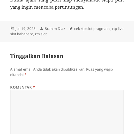
yang ingin mencoba peruntungan.
Diposkan
Penulis
Tag
Juli 19, 2025
Brahim Díaz
cek rtp slot pragmatic
,
rtp live
pada
slot habanero
,
rtp slot
Tinggalkan Balasan
Alamat email Anda tidak akan dipublikasikan.
Ruas yang wajib
ditandai
*
KOMENTAR
*