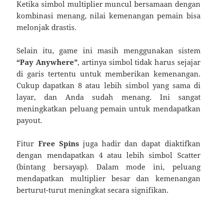
Ketika simbol multiplier muncul bersamaan dengan
kombinasi menang, nilai kemenangan pemain bisa
melonjak drastis.
Selain itu, game ini masih menggunakan sistem
“Pay Anywhere”
, artinya simbol tidak harus sejajar
di garis tertentu untuk memberikan kemenangan.
Cukup dapatkan 8 atau lebih simbol yang sama di
layar, dan Anda sudah menang. Ini sangat
meningkatkan peluang pemain untuk mendapatkan
payout.
Fitur
Free Spins
juga hadir dan dapat diaktifkan
dengan mendapatkan 4 atau lebih simbol Scatter
(bintang bersayap). Dalam mode ini, peluang
mendapatkan multiplier besar dan kemenangan
berturut-turut meningkat secara signifikan.