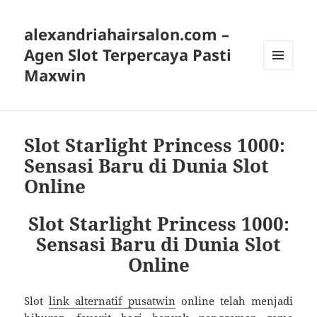
alexandriahairsalon.com –
Agen Slot Terpercaya Pasti
Maxwin
MENU
DAN
WIDGET
Slot Starlight Princess 1000:
Sensasi Baru di Dunia Slot
Online
Slot Starlight Princess 1000:
Sensasi Baru di Dunia Slot
Online
Slot
link alternatif pusatwin
online telah menjadi