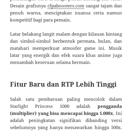
Desain grafisnya
cfpaboosters.com
sangat tajam dan
penuh warna, menciptakan nuansa ceria namun
kompetitif bagi para pemain.
Latar belakang langit malam dengan kilauan bintang
dan simbol-simbol berbentuk permata, bulan, dan
matahari memperkuat atmosfer game ini. Musik
latar yang energik dan efek suara khas anime juga
menambah keseruan selama bermain.
Fitur Baru dan RTP Lebih Tinggi
Salah satu pembaruan paling mencolok dalam
Starlight Princess 1000 adalah
pengganda
(multiplier) yang bisa mencapai hingga 1.000x
. Ini
adalah peningkatan signifikan dibanding versi
sebelumnya yang hanya menawarkan hingga 500x.