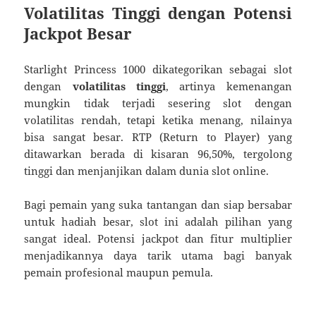
Volatilitas Tinggi dengan Potensi
Jackpot Besar
Starlight Princess 1000 dikategorikan sebagai slot
dengan
volatilitas tinggi
, artinya kemenangan
mungkin tidak terjadi sesering slot dengan
volatilitas rendah, tetapi ketika menang, nilainya
bisa sangat besar. RTP (Return to Player) yang
ditawarkan berada di kisaran 96,50%, tergolong
tinggi dan menjanjikan dalam dunia slot online.
Bagi pemain yang suka tantangan dan siap bersabar
untuk hadiah besar, slot ini adalah pilihan yang
sangat ideal. Potensi jackpot dan fitur multiplier
menjadikannya daya tarik utama bagi banyak
pemain profesional maupun pemula.