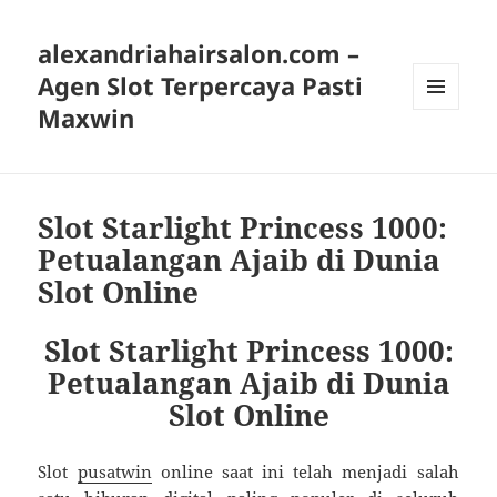
alexandriahairsalon.com –
Agen Slot Terpercaya Pasti
Maxwin
MENU
DAN
WIDGET
Slot Starlight Princess 1000:
Petualangan Ajaib di Dunia
Slot Online
Slot Starlight Princess 1000:
Petualangan Ajaib di Dunia
Slot Online
Slot
pusatwin
online saat ini telah menjadi salah