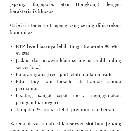
Jepang, Singapura, atau Hongkong) dengan
karakteristik khusus.
Ciri-ciri utama Slot Jepang yang sering dibicarakan
komunitas:
RTP live
biasanya lebih tinggi (rata-rata 96.5% –
97.8%)
Jackpot dan maxwin lebih sering pecah dibanding
server lokal
Putaran gratis (free spin) lebih mudah masuk
Fitur buy spin tersedia di hampir semua
permainan
Loading sangat cepat meski menggunakan
jaringan luar negeri
Tampilan & animasi lebih premium dan bersih
Karena alasan inilah istilah
server slot luar Jepang
menjadi sangat dicari oleh pemain yang ingin