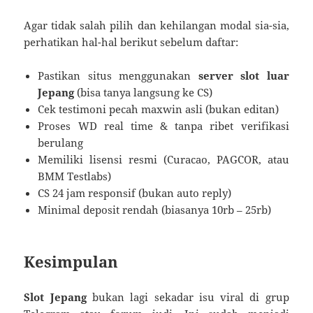
Agar tidak salah pilih dan kehilangan modal sia-sia,
perhatikan hal-hal berikut sebelum daftar:
Pastikan situs menggunakan
server slot luar
Jepang
(bisa tanya langsung ke CS)
Cek testimoni pecah maxwin asli (bukan editan)
Proses WD real time & tanpa ribet verifikasi
berulang
Memiliki lisensi resmi (Curacao, PAGCOR, atau
BMM Testlabs)
CS 24 jam responsif (bukan auto reply)
Minimal deposit rendah (biasanya 10rb – 25rb)
Kesimpulan
Slot Jepang
bukan lagi sekadar isu viral di grup