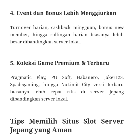
4. Event dan Bonus Lebih Menggiurkan
Turnover harian, cashback mingguan, bonus new
member, hingga rollingan harian biasanya lebih
besar dibandingkan server lokal.
5. Koleksi Game Premium & Terbaru
Pragmatic Play, PG Soft, Habanero, Joker123,
Spadegaming, hingga NoLimit City versi terbaru
biasanya lebih cepat rilis di server Jepang
dibandingkan server lokal.
Tips Memilih Situs Slot Server
Jepang yang Aman