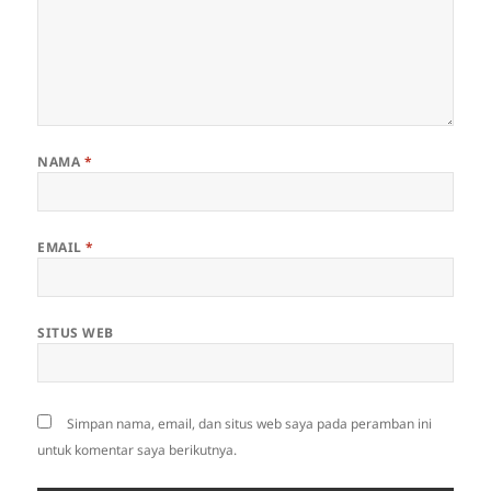
NAMA
*
EMAIL
*
SITUS WEB
Simpan nama, email, dan situs web saya pada peramban ini
untuk komentar saya berikutnya.