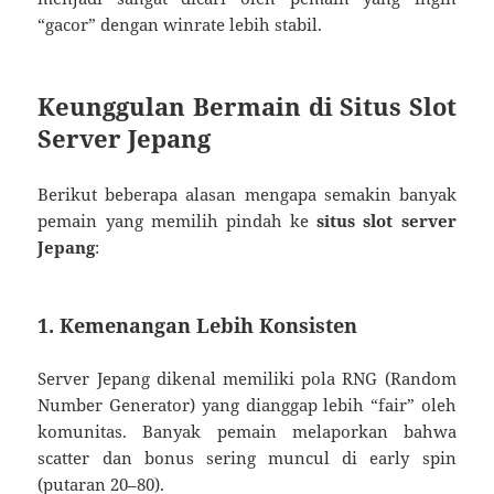
“gacor” dengan winrate lebih stabil.
Keunggulan Bermain di Situs Slot
Server Jepang
Berikut beberapa alasan mengapa semakin banyak
pemain yang memilih pindah ke
situs slot server
Jepang
:
1. Kemenangan Lebih Konsisten
Server Jepang dikenal memiliki pola RNG (Random
Number Generator) yang dianggap lebih “fair” oleh
komunitas. Banyak pemain melaporkan bahwa
scatter dan bonus sering muncul di early spin
(putaran 20–80).