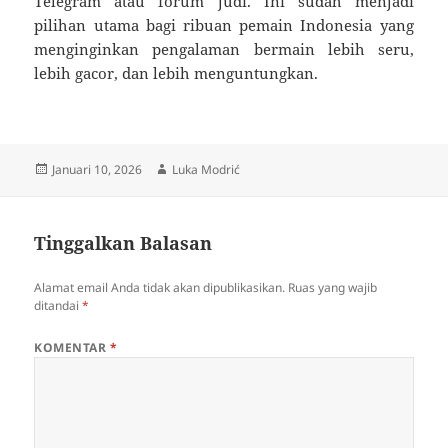
Telegram atau forum judi. Ini sudah menjadi
pilihan utama bagi ribuan pemain Indonesia yang
menginginkan pengalaman bermain lebih seru,
lebih gacor, dan lebih menguntungkan.
Diposkan
Penulis
Januari 10, 2026
Luka Modrić
pada
Tinggalkan Balasan
Alamat email Anda tidak akan dipublikasikan.
Ruas yang wajib
ditandai
*
KOMENTAR
*