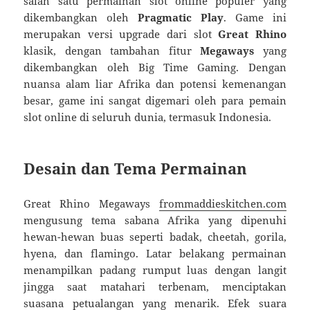
salah satu permainan slot online populer yang
dikembangkan oleh
Pragmatic Play
. Game ini
merupakan versi upgrade dari slot
Great Rhino
klasik, dengan tambahan fitur
Megaways
yang
dikembangkan oleh Big Time Gaming. Dengan
nuansa alam liar Afrika dan potensi kemenangan
besar, game ini sangat digemari oleh para pemain
slot online di seluruh dunia, termasuk Indonesia.
Desain dan Tema Permainan
Great Rhino Megaways
frommaddieskitchen.com
mengusung tema sabana Afrika yang dipenuhi
hewan-hewan buas seperti badak, cheetah, gorila,
hyena, dan flamingo. Latar belakang permainan
menampilkan padang rumput luas dengan langit
jingga saat matahari terbenam, menciptakan
suasana petualangan yang menarik. Efek suara