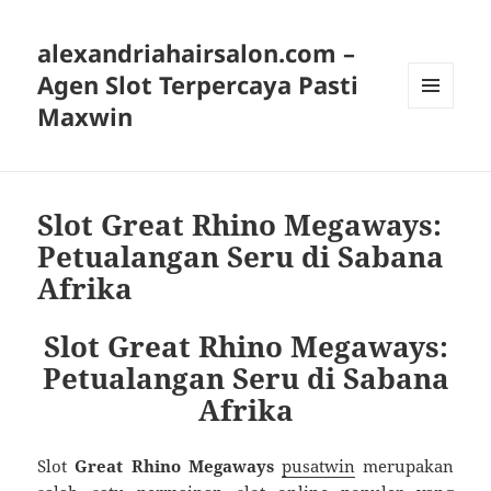
alexandriahairsalon.com –
Agen Slot Terpercaya Pasti
Maxwin
MENU
DAN
WIDGET
Slot Great Rhino Megaways:
Petualangan Seru di Sabana
Afrika
Slot Great Rhino Megaways:
Petualangan Seru di Sabana
Afrika
Slot
Great Rhino Megaways
pusatwin
merupakan