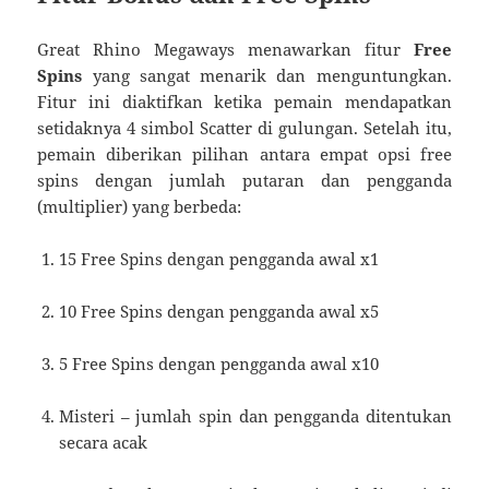
Great Rhino Megaways menawarkan fitur
Free
Spins
yang sangat menarik dan menguntungkan.
Fitur ini diaktifkan ketika pemain mendapatkan
setidaknya 4 simbol Scatter di gulungan. Setelah itu,
pemain diberikan pilihan antara empat opsi free
spins dengan jumlah putaran dan pengganda
(multiplier) yang berbeda:
15 Free Spins dengan pengganda awal x1
10 Free Spins dengan pengganda awal x5
5 Free Spins dengan pengganda awal x10
Misteri – jumlah spin dan pengganda ditentukan
secara acak