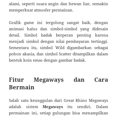
alami, seperti suara angin dan hewan liar, semakin
memperkuat atmosfer permainan.
Grafik game ini tergolong sangat baik, dengan
animasi halus dan simbol-simbol yang didesain
detail. Simbol badak berperan penting karena
menjadi simbol dengan nilai pembayaran tertinggi.
Sementara itu, simbol Wild digambarkan sebagai
pohon akasia, dan simbol Scatter ditampilkan dalam
bentuk koin emas dengan gambar badak.
Fitur Megaways dan Cara
Bermain
Salah satu keunggulan dari Great Rhino Megaways
adalah sistem
Megaways
itu sendiri. Dalam
permainan ini, setiap gulungan bisa menampilkan