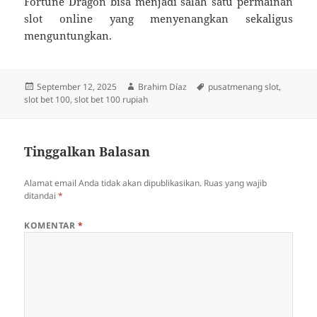
Fortune Dragon bisa menjadi salah satu permainan
slot online yang menyenangkan sekaligus
menguntungkan.
Diposkan
Penulis
Tag
September 12, 2025
Brahim Díaz
pusatmenang slot
,
pada
slot bet 100
,
slot bet 100 rupiah
Tinggalkan Balasan
Alamat email Anda tidak akan dipublikasikan.
Ruas yang wajib
ditandai
*
KOMENTAR
*