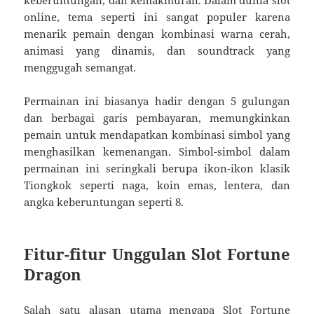
keberuntungan, dan kemakmuran. Dalam dunia slot
online, tema seperti ini sangat populer karena
menarik pemain dengan kombinasi warna cerah,
animasi yang dinamis, dan soundtrack yang
menggugah semangat.
Permainan ini biasanya hadir dengan 5 gulungan
dan berbagai garis pembayaran, memungkinkan
pemain untuk mendapatkan kombinasi simbol yang
menghasilkan kemenangan. Simbol-simbol dalam
permainan ini seringkali berupa ikon-ikon klasik
Tiongkok seperti naga, koin emas, lentera, dan
angka keberuntungan seperti 8.
Fitur-fitur Unggulan Slot Fortune
Dragon
Salah satu alasan utama mengapa Slot Fortune