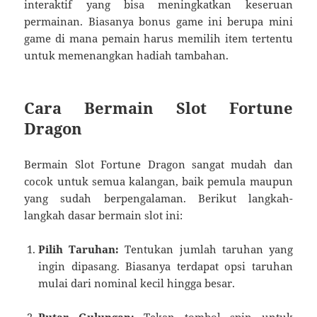
interaktif yang bisa meningkatkan keseruan
permainan. Biasanya bonus game ini berupa mini
game di mana pemain harus memilih item tertentu
untuk memenangkan hadiah tambahan.
Cara Bermain Slot Fortune
Dragon
Bermain Slot Fortune Dragon sangat mudah dan
cocok untuk semua kalangan, baik pemula maupun
yang sudah berpengalaman. Berikut langkah-
langkah dasar bermain slot ini:
Pilih Taruhan:
Tentukan jumlah taruhan yang
ingin dipasang. Biasanya terdapat opsi taruhan
mulai dari nominal kecil hingga besar.