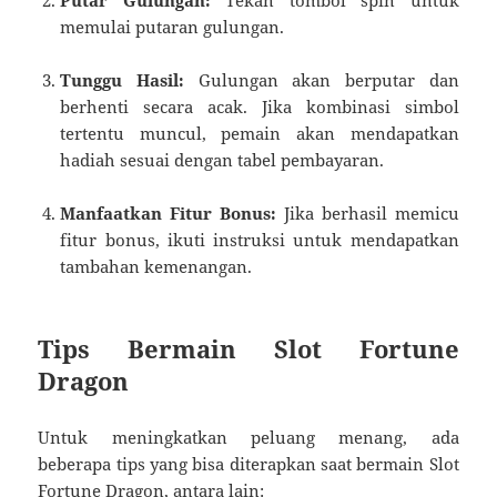
Putar Gulungan:
Tekan tombol spin untuk
memulai putaran gulungan.
Tunggu Hasil:
Gulungan akan berputar dan
berhenti secara acak. Jika kombinasi simbol
tertentu muncul, pemain akan mendapatkan
hadiah sesuai dengan tabel pembayaran.
Manfaatkan Fitur Bonus:
Jika berhasil memicu
fitur bonus, ikuti instruksi untuk mendapatkan
tambahan kemenangan.
Tips Bermain Slot Fortune
Dragon
Untuk meningkatkan peluang menang, ada
beberapa tips yang bisa diterapkan saat bermain Slot
Fortune Dragon, antara lain: