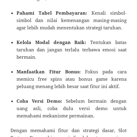
Pahami Tabel Pembayaran:
Kenali simbol-
simbol dan nilai kemenangan masing-masing
agar lebih mudah menentukan strategi taruhan.
Kelola Modal dengan Baik:
Tentukan batas
taruhan dan jangan terlalu terbawa emosi saat
bermain.
Manfaatkan Fitur Bonus:
Fokus pada cara
memicu free spins atau bonus game karena
peluang menang lebih besar saat fitur ini aktif.
Coba Versi Demo:
Sebelum bermain dengan
uang asli, coba dulu versi demo untuk
memahami mekanisme permainan.
Dengan memahami fitur dan strategi dasar, Slot