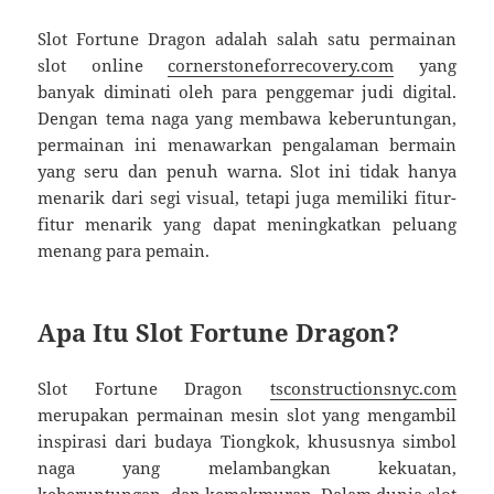
Slot Fortune Dragon adalah salah satu permainan
slot online
cornerstoneforrecovery.com
yang
banyak diminati oleh para penggemar judi digital.
Dengan tema naga yang membawa keberuntungan,
permainan ini menawarkan pengalaman bermain
yang seru dan penuh warna. Slot ini tidak hanya
menarik dari segi visual, tetapi juga memiliki fitur-
fitur menarik yang dapat meningkatkan peluang
menang para pemain.
Apa Itu Slot Fortune Dragon?
Slot Fortune Dragon
tsconstructionsnyc.com
merupakan permainan mesin slot yang mengambil
inspirasi dari budaya Tiongkok, khususnya simbol
naga yang melambangkan kekuatan,