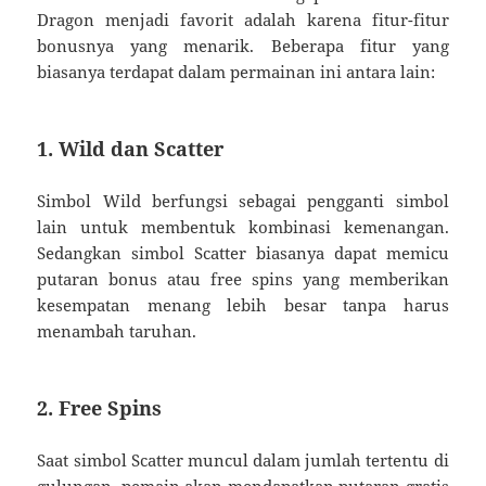
Dragon menjadi favorit adalah karena fitur-fitur
bonusnya yang menarik. Beberapa fitur yang
biasanya terdapat dalam permainan ini antara lain:
1. Wild dan Scatter
Simbol Wild berfungsi sebagai pengganti simbol
lain untuk membentuk kombinasi kemenangan.
Sedangkan simbol Scatter biasanya dapat memicu
putaran bonus atau free spins yang memberikan
kesempatan menang lebih besar tanpa harus
menambah taruhan.
2. Free Spins
Saat simbol Scatter muncul dalam jumlah tertentu di