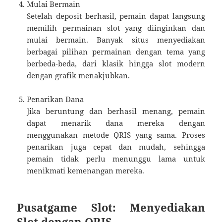
Mulai Bermain
Setelah deposit berhasil, pemain dapat langsung
memilih permainan slot yang diinginkan dan
mulai bermain. Banyak situs menyediakan
berbagai pilihan permainan dengan tema yang
berbeda-beda, dari klasik hingga slot modern
dengan grafik menakjubkan.
Penarikan Dana
Jika beruntung dan berhasil menang, pemain
dapat menarik dana mereka dengan
menggunakan metode QRIS yang sama. Proses
penarikan juga cepat dan mudah, sehingga
pemain tidak perlu menunggu lama untuk
menikmati kemenangan mereka.
Pusatgame Slot: Menyediakan
Slot dengan QRIS