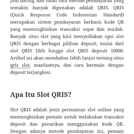
judi daring, dan salah satu metode pembayaran yang
semakin banyak digunakan adalah QRIS. QRIS
(Quick Response Code Indonesian Standard)
merupakan sistem pembayaran berbasis kode QR
yang memungkinkan transaksi cepat dan mudah.
Banyak situs slot yang kini menyediakan opsi slot
QRIS dengan berbagai pilihan deposit, mulai dari
slot QRIS 10rb hingga slot QRIS deposit 10000.
Artikel ini akan membahas lebih lanjut tentang situs
qris slot
, manfaatnya, dan cara bermain dengan
deposit terjangkau.
Apa Itu Slot QRIS?
Slot QRIS adalah jenis permainan slot online yang
memungkinkan pemain untuk melakukan transaksi
deposit dan penarikan menggunakan kode QR.
Dengan adanya metode pembayaran ini, pemain