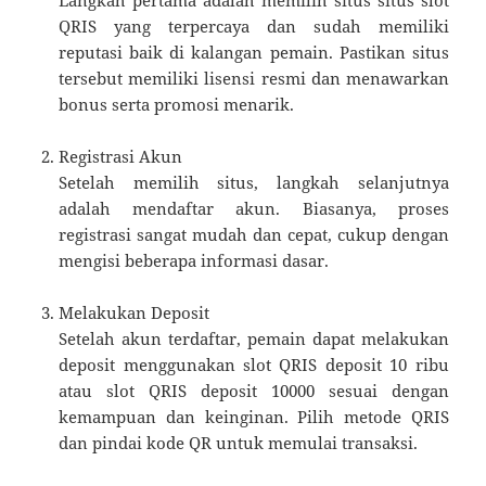
Langkah pertama adalah memilih situs situs slot
QRIS yang terpercaya dan sudah memiliki
reputasi baik di kalangan pemain. Pastikan situs
tersebut memiliki lisensi resmi dan menawarkan
bonus serta promosi menarik.
Registrasi Akun
Setelah memilih situs, langkah selanjutnya
adalah mendaftar akun. Biasanya, proses
registrasi sangat mudah dan cepat, cukup dengan
mengisi beberapa informasi dasar.
Melakukan Deposit
Setelah akun terdaftar, pemain dapat melakukan
deposit menggunakan slot QRIS deposit 10 ribu
atau slot QRIS deposit 10000 sesuai dengan
kemampuan dan keinginan. Pilih metode QRIS
dan pindai kode QR untuk memulai transaksi.