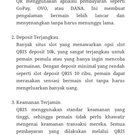
QR menggunakan aplikasi pembayaran seperti
GoPay, OVO, atau DANA. Ini membuat
pengalaman bermain lebih lancar dan
menyenangkan tanpa harus menunggu lama.
Deposit Terjangkau
Banyak situs slot yang menawarkan opsi slot
QRIS deposit 10k, yang sangat terjangkau untuk
pemain pemula atau yang hanya ingin mencoba
permainan. Dengan deposit minimal yang rendah
seperti slot deposit QRIS 10 ribu, pemain dapat
merasakan sensasi bermain slot tanpa harus
mengeluarkan banyak uang.
Keamanan Terjamin
QRIS menggunakan standar keamanan yang
tinggi, sehingga pemain tidak perlu khawatir
mengenai keamanan transaksi mereka. Semua
pembayaran yang dilakukan melalui QRIS