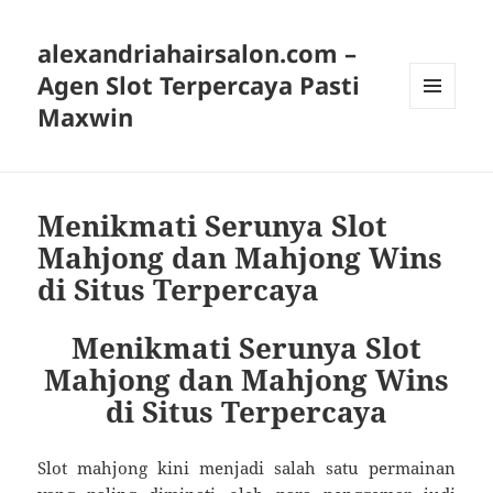
alexandriahairsalon.com –
Agen Slot Terpercaya Pasti
Maxwin
MENU
DAN
WIDGET
Menikmati Serunya Slot
Mahjong dan Mahjong Wins
di Situs Terpercaya
Menikmati Serunya Slot
Mahjong dan Mahjong Wins
di Situs Terpercaya
Slot mahjong kini menjadi salah satu permainan