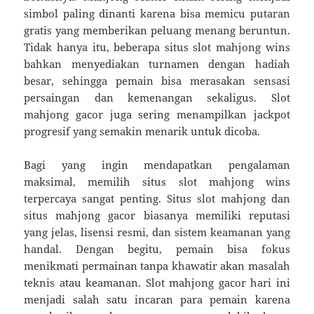
simbol paling dinanti karena bisa memicu putaran
gratis yang memberikan peluang menang beruntun.
Tidak hanya itu, beberapa situs slot mahjong wins
bahkan menyediakan turnamen dengan hadiah
besar, sehingga pemain bisa merasakan sensasi
persaingan dan kemenangan sekaligus. Slot
mahjong gacor juga sering menampilkan jackpot
progresif yang semakin menarik untuk dicoba.
Bagi yang ingin mendapatkan pengalaman
maksimal, memilih situs slot mahjong wins
terpercaya sangat penting. Situs slot mahjong dan
situs mahjong gacor biasanya memiliki reputasi
yang jelas, lisensi resmi, dan sistem keamanan yang
handal. Dengan begitu, pemain bisa fokus
menikmati permainan tanpa khawatir akan masalah
teknis atau keamanan. Slot mahjong gacor hari ini
menjadi salah satu incaran para pemain karena