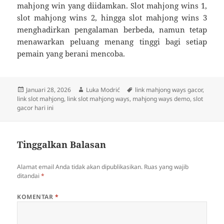
mahjong win yang diidamkan. Slot mahjong wins 1,
slot mahjong wins 2, hingga slot mahjong wins 3
menghadirkan pengalaman berbeda, namun tetap
menawarkan peluang menang tinggi bagi setiap
pemain yang berani mencoba.
Diposkan
Penulis
Tag
Januari 28, 2026
Luka Modrić
link mahjong ways gacor
,
pada
link slot mahjong
,
link slot mahjong ways
,
mahjong ways demo
,
slot
gacor hari ini
Tinggalkan Balasan
Alamat email Anda tidak akan dipublikasikan.
Ruas yang wajib
ditandai
*
KOMENTAR
*