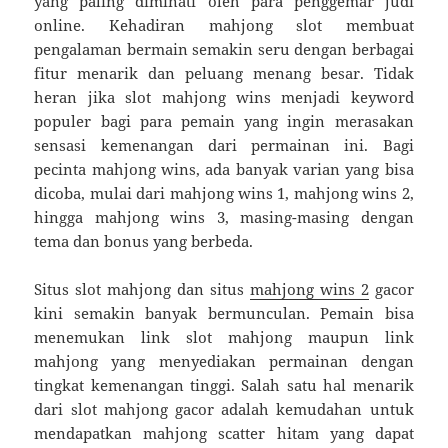
yang paling diminati oleh para penggemar judi
online. Kehadiran mahjong slot membuat
pengalaman bermain semakin seru dengan berbagai
fitur menarik dan peluang menang besar. Tidak
heran jika slot mahjong wins menjadi keyword
populer bagi para pemain yang ingin merasakan
sensasi kemenangan dari permainan ini. Bagi
pecinta mahjong wins, ada banyak varian yang bisa
dicoba, mulai dari mahjong wins 1, mahjong wins 2,
hingga mahjong wins 3, masing-masing dengan
tema dan bonus yang berbeda.
Situs slot mahjong dan situs
mahjong wins 2
gacor
kini semakin banyak bermunculan. Pemain bisa
menemukan link slot mahjong maupun link
mahjong yang menyediakan permainan dengan
tingkat kemenangan tinggi. Salah satu hal menarik
dari slot mahjong gacor adalah kemudahan untuk
mendapatkan mahjong scatter hitam yang dapat