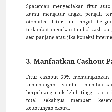
Spaceman menyediakan fitur aut
kamu mengatur angka pengali ter
otomatis. Fitur ini sangat berg
terlambat menekan tombol cash out
sesi panjang atau jika koneksi interne
3. Manfaatkan Cashout Pa
Fitur cashout 50% memungkinkan
kemenangan sambil membiarka
berpeluang naik lebih tinggi. Cara 
total sekaligus memberi kese
keuntungan ekstra.