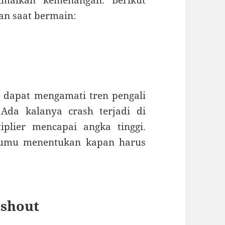
an saat bermain:
 dapat mengamati tren pengali
Ada kalanya crash terjadi di
plier mencapai angka tinggi.
umu menentukan kapan harus
ashout