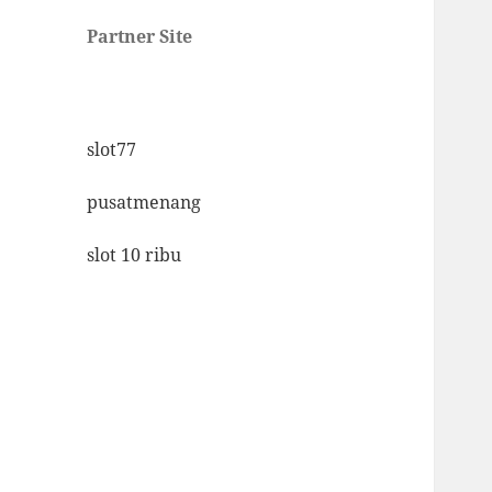
Partner Site
slot77
pusatmenang
slot 10 ribu