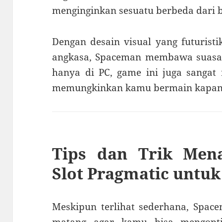
menginginkan sesuatu berbeda dari 
Dengan desain visual yang futuristi
angkasa, Spaceman membawa suasana
hanya di PC, game ini juga sangat 
memungkinkan kamu bermain kapan s
Tips dan Trik Men
Slot Pragmatic untu
Meskipun terlihat sederhana, Spac
matang agar kamu bisa mengopti