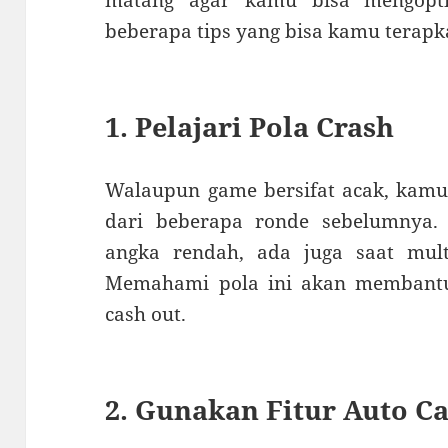
beberapa tips yang bisa kamu terapk
1. Pelajari Pola Crash
Walaupun game bersifat acak, kamu
dari beberapa ronde sebelumnya. 
angka rendah, ada juga saat multi
Memahami pola ini akan membant
cash out.
2. Gunakan Fitur Auto C