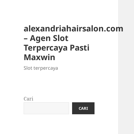
alexandriahairsalon.com
– Agen Slot
Terpercaya Pasti
Maxwin
Slot terpercaya
Cari
CARI