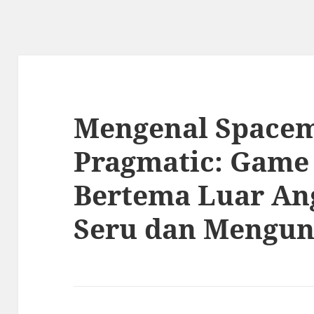
Mengenal Spacem
Pragmatic: Game
Bertema Luar An
Seru dan Mengu