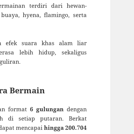
ermainan terdiri dari hewan-
 buaya, hyena, flamingo, serta
n efek suara khas alam liar
asa lebih hidup, sekaligus
uliran.
ra Bermain
an format
6 gulungan
dengan
h di setiap putaran. Berkat
 dapat mencapai
hingga 200.704