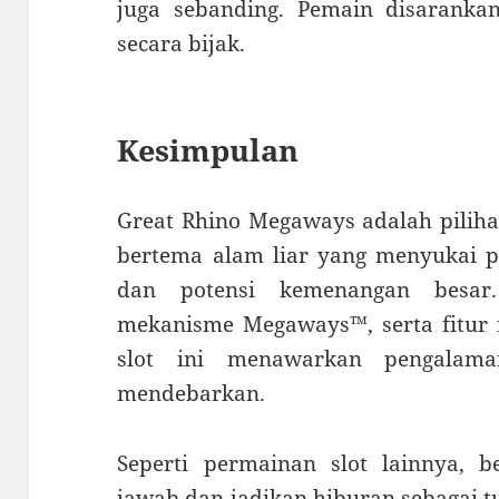
juga sebanding. Pemain disarank
secara bijak.
Kesimpulan
Great Rhino Megaways adalah piliha
bertema alam liar yang menyukai p
dan potensi kemenangan besar
mekanisme Megaways™, serta fitur f
slot ini menawarkan pengalam
mendebarkan.
Seperti permainan slot lainnya, b
jawab dan jadikan hiburan sebagai t