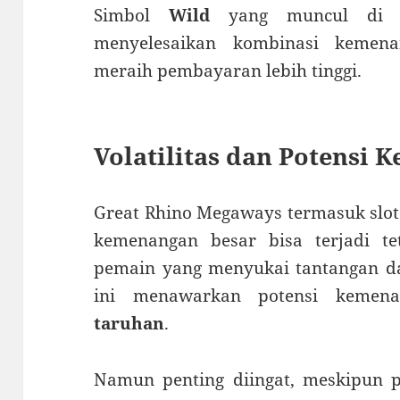
Simbol
Wild
yang muncul di g
menyelesaikan kombinasi kemena
meraih pembayaran lebih tinggi.
Volatilitas dan Potensi
Great Rhino Megaways termasuk slo
kemenangan besar bisa terjadi tet
pemain yang menyukai tantangan dan
ini menawarkan potensi keme
taruhan
.
Namun penting diingat, meskipun po