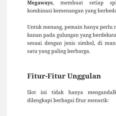
Megaways
, membuat setiap spi
kombinasi kemenangan yang berbeda
Untuk menang, pemain hanya perlu m
kanan pada gulungan yang berdekata
sesuai dengan jenis simbol, di ma
satu yang paling berharga.
Fitur-Fitur Unggulan
Slot ini tidak hanya mengandal
dilengkapi berbagai fitur menarik: