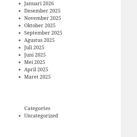
Januari 2026
Desember 2025
November 2025
Oktober 2025
September 2025
Agustus 2025
Juli 2025
Juni 2025
Mei 2025
April 2025
Maret 2025
Categories
Uncategorized