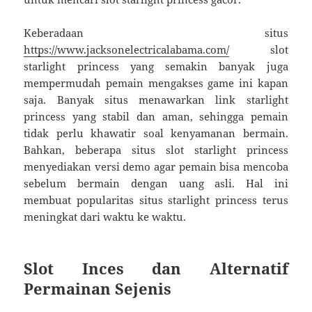
Keberadaan situs
https://www.jacksonelectricalabama.com/
slot
starlight princess yang semakin banyak juga
mempermudah pemain mengakses game ini kapan
saja. Banyak situs menawarkan link starlight
princess yang stabil dan aman, sehingga pemain
tidak perlu khawatir soal kenyamanan bermain.
Bahkan, beberapa situs slot starlight princess
menyediakan versi demo agar pemain bisa mencoba
sebelum bermain dengan uang asli. Hal ini
membuat popularitas situs starlight princess terus
meningkat dari waktu ke waktu.
Slot Inces dan Alternatif
Permainan Sejenis