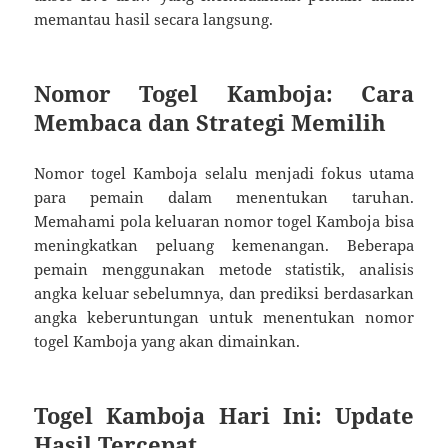
memantau hasil secara langsung.
Nomor Togel Kamboja: Cara
Membaca dan Strategi Memilih
Nomor togel Kamboja selalu menjadi fokus utama
para pemain dalam menentukan taruhan.
Memahami pola keluaran nomor togel Kamboja bisa
meningkatkan peluang kemenangan. Beberapa
pemain menggunakan metode statistik, analisis
angka keluar sebelumnya, dan prediksi berdasarkan
angka keberuntungan untuk menentukan nomor
togel Kamboja yang akan dimainkan.
Togel Kamboja Hari Ini: Update
Hasil Tercepat