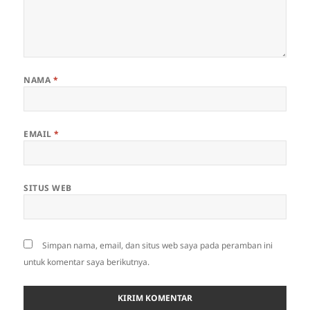
NAMA
*
EMAIL
*
SITUS WEB
Simpan nama, email, dan situs web saya pada peramban ini
untuk komentar saya berikutnya.