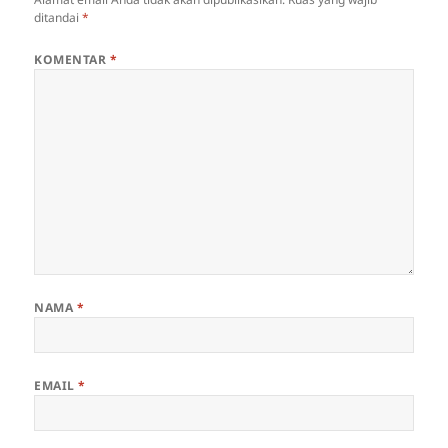
ditandai
*
KOMENTAR
*
NAMA
*
EMAIL
*