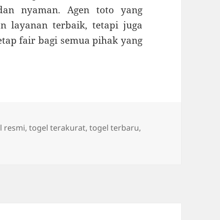
 dan nyaman. Agen toto yang
 layanan terbaik, tetapi juga
etap fair bagi semua pihak yang
l resmi
,
togel terakurat
,
togel terbaru
,
Online: Fenomena Digital dalam Dunia Perjudian