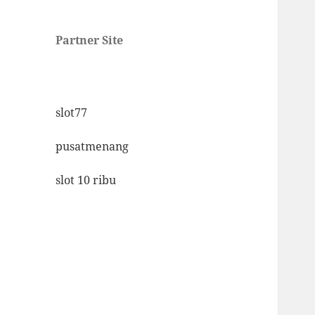
Partner Site
slot77
pusatmenang
slot 10 ribu