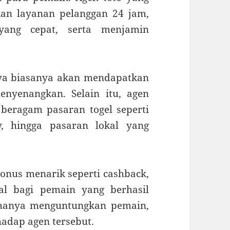
an layanan pelanggan 24 jam,
yang cepat, serta menjamin
ya biasanya akan mendapatkan
nyenangkan. Selain itu, agen
beragam pasaran togel seperti
y, hingga pasaran lokal yang
onus menarik seperti cashback,
al bagi pemain yang berhasil
k hanya menguntungkan pemain,
hadap agen tersebut.