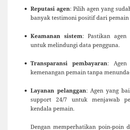
Reputasi agen
: Pilih agen yang sud
banyak testimoni positif dari pemain 
Keamanan sistem
: Pastikan agen
untuk melindungi data pengguna.
Transparansi pembayaran
: Agen
kemenangan pemain tanpa menunda
Layanan pelanggan
: Agen yang ba
support 24/7 untuk menjawab pe
kendala pemain.
Dengan memperhatikan poin-poin di