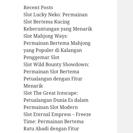
Recent Posts
Slot Lucky Neko: Permainan
Slot Bertema Kucing
Keberuntungan yang Menarik
Slot Mahjong Ways:
Permainan Bertema Mahjong
yang Populer di Kalangan
Penggemar Slot
Slot Wild Bounty Showdown:
Permainan Slot Bertema
Petualangan dengan Fitur
Menarik
Slot The Great Icescape:
Petualangan Dunia Es dalam
Permainan Slot Modern
Slot Eternal Empress – Freeze
Time: Permainan Bertema
Ratu Abadi dengan Fitur