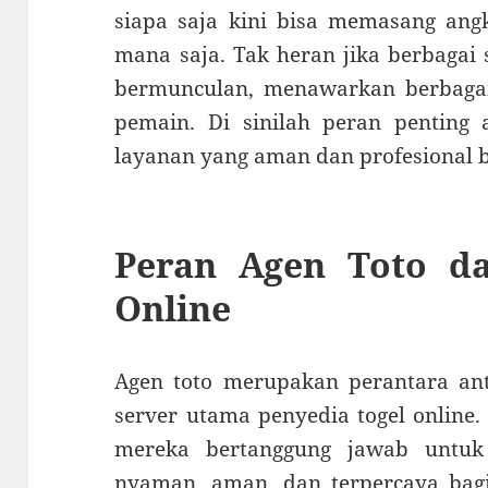
siapa saja kini bisa memasang ang
mana saja. Tak heran jika berbagai s
bermunculan, menawarkan berbagai
pemain. Di sinilah peran penting
layanan yang aman dan profesional ba
Peran Agen Toto d
Online
Agen toto merupakan perantara ant
server utama penyedia togel online.
mereka bertanggung jawab untuk
nyaman, aman, dan terpercaya bagi