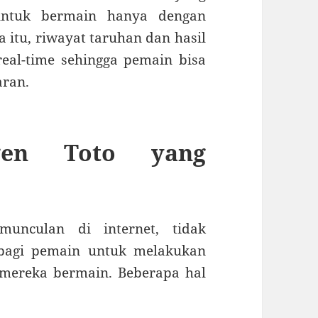
untuk bermain hanya dengan
itu, riwayat taruhan dan hasil
real-time sehingga pemain bisa
aran.
gen Toto yang
unculan di internet, tidak
 bagi pemain untuk melakukan
 mereka bermain. Beberapa hal