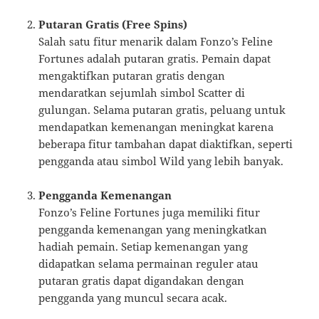
Putaran Gratis (Free Spins)
Salah satu fitur menarik dalam Fonzo’s Feline
Fortunes adalah putaran gratis. Pemain dapat
mengaktifkan putaran gratis dengan
mendaratkan sejumlah simbol Scatter di
gulungan. Selama putaran gratis, peluang untuk
mendapatkan kemenangan meningkat karena
beberapa fitur tambahan dapat diaktifkan, seperti
pengganda atau simbol Wild yang lebih banyak.
Pengganda Kemenangan
Fonzo’s Feline Fortunes juga memiliki fitur
pengganda kemenangan yang meningkatkan
hadiah pemain. Setiap kemenangan yang
didapatkan selama permainan reguler atau
putaran gratis dapat digandakan dengan
pengganda yang muncul secara acak.