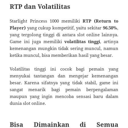
RTP dan Volatilitas
Starlight Princess 1000 memiliki
RTP (Return to
Player)
yang cukup kompetitif, yaitu sekitar
96.50%
,
yang tergolong tinggi di antara slot online lainnya.
Game ini juga memiliki
volatilitas tinggi
, artinya
kemenangan mungkin tidak sering muncul, namun
ketika muncul, bisa memberikan hasil yang besar.
Volatilitas tinggi ini cocok bagi pemain yang
menyukai tantangan dan mengejar kemenangan
besar. Karena sifatnya yang tidak stabil, game ini
sangat menarik bagi pemain berpengalaman
maupun yang ingin mencoba sensasi baru dalam
dunia slot online.
Bisa Dimainkan di Semua