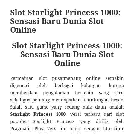
Slot Starlight Princess 1000:
Sensasi Baru Dunia Slot
Online
Slot Starlight Princess 1000:
Sensasi Baru Dunia Slot
Online
Permainan slot
pusatmenang
online semakin
digemari oleh berbagai kalangan karena
memberikan pengalaman bermain yang seru
sekaligus peluang mendapatkan keuntungan besar.
Salah satu game yang sedang naik daun adalah
Starlight Princess 1000
, versi terbaru dari slot
populer Starlight Princess yang dirilis oleh
Pragmatic Play. Versi ini hadir dengan fitur-fitur