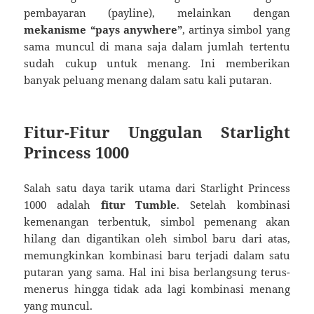
pembayaran (payline), melainkan dengan
mekanisme “pays anywhere”
, artinya simbol yang
sama muncul di mana saja dalam jumlah tertentu
sudah cukup untuk menang. Ini memberikan
banyak peluang menang dalam satu kali putaran.
Fitur-Fitur Unggulan Starlight
Princess 1000
Salah satu daya tarik utama dari Starlight Princess
1000 adalah
fitur Tumble
. Setelah kombinasi
kemenangan terbentuk, simbol pemenang akan
hilang dan digantikan oleh simbol baru dari atas,
memungkinkan kombinasi baru terjadi dalam satu
putaran yang sama. Hal ini bisa berlangsung terus-
menerus hingga tidak ada lagi kombinasi menang
yang muncul.