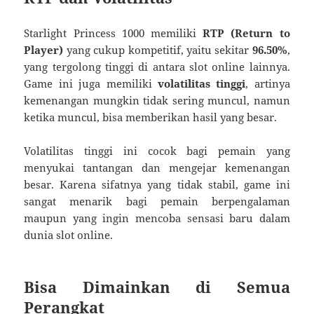
Starlight Princess 1000 memiliki
RTP (Return to
Player)
yang cukup kompetitif, yaitu sekitar
96.50%
,
yang tergolong tinggi di antara slot online lainnya.
Game ini juga memiliki
volatilitas tinggi
, artinya
kemenangan mungkin tidak sering muncul, namun
ketika muncul, bisa memberikan hasil yang besar.
Volatilitas tinggi ini cocok bagi pemain yang
menyukai tantangan dan mengejar kemenangan
besar. Karena sifatnya yang tidak stabil, game ini
sangat menarik bagi pemain berpengalaman
maupun yang ingin mencoba sensasi baru dalam
dunia slot online.
Bisa Dimainkan di Semua
Perangkat