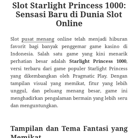
Slot Starlight Princess 1000:
Sensasi Baru di Dunia Slot
Online
Slot
pusat menang
online telah menjadi hiburan
favorit bagi banyak penggemar game kasino di
Indonesia. Salah satu game yang kini menarik
perhatian besar adalah
Starlight Princess 1000
,
versi terbaru dari game populer Starlight Princess
yang dikembangkan oleh Pragmatic Play. Dengan
tampilan visual yang memikat, fitur yang lebih
unggul, dan peluang menang besar, game ini
menghadirkan pengalaman bermain yang lebih seru
dan menguntungkan.
Tampilan dan Tema Fantasi yang
Memikat