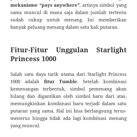
mekanisme “pays anywhere”
, artinya simbol yang
sama muncul di mana saja dalam jumlah tertentu
sudah cukup untuk menang. Ini memberikan
banyak peluang menang dalam satu kali putaran.
Fitur-Fitur Unggulan Starlight
Princess 1000
Salah satu daya tarik utama dari Starlight Princess
1000 adalah
fitur Tumble
. Setelah kombinasi
kemenangan terbentuk, simbol pemenang akan
hilang dan digantikan oleh simbol baru dari atas,
memungkinkan kombinasi baru terjadi dalam satu
putaran yang sama. Hal ini bisa berlangsung terus-
menerus hingga tidak ada lagi kombinasi menang
yang muncul.