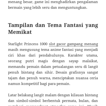
menang besar, game ini menghadirkan pengalaman
bermain yang lebih seru dan menguntungkan.
Tampilan dan Tema Fantasi yang
Memikat
Starlight Princess 1000
slot gacor gampang menang
masih mengusung tema anime fantasi yang menjadi
ciri khas dari pendahulunya. Karakter utama,
seorang putri magis dengan sayap malaikat,
memandu pemain dalam petualangan seru di langit
penuh bintang dan sihir. Desain grafisnya sangat
tajam dan penuh warna, menciptakan nuansa ceria
namun kompetitif bagi para pemain.
Latar belakang langit malam dengan kilauan bintang
dan simbol-simbol berbentuk permata, bulan, dan