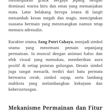
menampilkan grafik bergaya Jepang dengan
dominasi warna biru dan emas yang memanjakan
mata. Latar belakang berupa istana di langit
menambah kesan megah dan magis, menciptakan
suasana bermain yang menenangkan namun tetap
memacu adrenalin.
Karakter utama,
Sang Putri Cahaya
, menjadi simbol
utama yang menemani pemain sepanjang
permainan. Ia muncul dengan animasi halus dan
efek visual yang memukau, memberikan aura
positif di setiap putaran gulungan. Desain simbol
juga sangat menarik, terdiri dari batu permata
berwarna cerah, simbol sayap, serta lambang
mahkota yang melambangkan kekayaan dan
keberuntungan.
Mekanisme Permainan dan Fitur