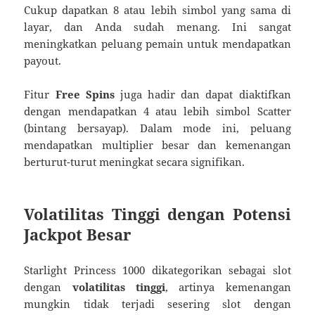
Cukup dapatkan 8 atau lebih simbol yang sama di
layar, dan Anda sudah menang. Ini sangat
meningkatkan peluang pemain untuk mendapatkan
payout.
Fitur
Free Spins
juga hadir dan dapat diaktifkan
dengan mendapatkan 4 atau lebih simbol Scatter
(bintang bersayap). Dalam mode ini, peluang
mendapatkan multiplier besar dan kemenangan
berturut-turut meningkat secara signifikan.
Volatilitas Tinggi dengan Potensi
Jackpot Besar
Starlight Princess 1000 dikategorikan sebagai slot
dengan
volatilitas tinggi
, artinya kemenangan
mungkin tidak terjadi sesering slot dengan