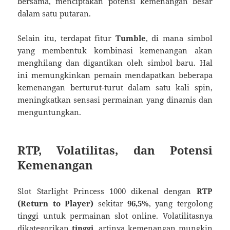
bersama, menciptakan potensi kemenangan besar
dalam satu putaran.
Selain itu, terdapat fitur
Tumble
, di mana simbol
yang membentuk kombinasi kemenangan akan
menghilang dan digantikan oleh simbol baru. Hal
ini memungkinkan pemain mendapatkan beberapa
kemenangan berturut-turut dalam satu kali spin,
meningkatkan sensasi permainan yang dinamis dan
menguntungkan.
RTP, Volatilitas, dan Potensi
Kemenangan
Slot Starlight Princess 1000 dikenal dengan
RTP
(Return to Player)
sekitar
96,5%
, yang tergolong
tinggi untuk permainan slot online. Volatilitasnya
dikategorikan
tinggi
, artinya kemenangan mungkin