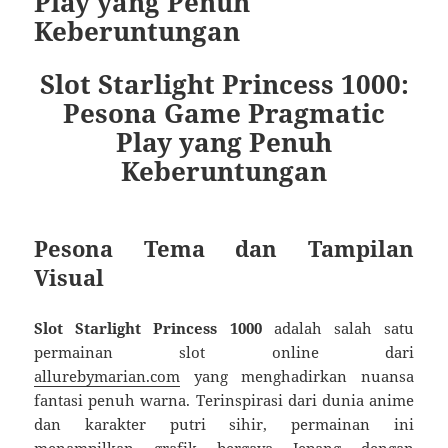
Play yang Penuh
Keberuntungan
Slot Starlight Princess 1000:
Pesona Game Pragmatic
Play yang Penuh
Keberuntungan
Pesona Tema dan Tampilan
Visual
Slot Starlight Princess 1000
adalah salah satu
permainan slot online dari
allurebymarian.com
yang menghadirkan nuansa
fantasi penuh warna. Terinspirasi dari dunia anime
dan karakter putri sihir, permainan ini