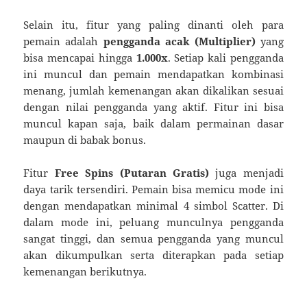
Selain itu, fitur yang paling dinanti oleh para
pemain adalah
pengganda acak (Multiplier)
yang
bisa mencapai hingga
1.000x
. Setiap kali pengganda
ini muncul dan pemain mendapatkan kombinasi
menang, jumlah kemenangan akan dikalikan sesuai
dengan nilai pengganda yang aktif. Fitur ini bisa
muncul kapan saja, baik dalam permainan dasar
maupun di babak bonus.
Fitur
Free Spins (Putaran Gratis)
juga menjadi
daya tarik tersendiri. Pemain bisa memicu mode ini
dengan mendapatkan minimal 4 simbol Scatter. Di
dalam mode ini, peluang munculnya pengganda
sangat tinggi, dan semua pengganda yang muncul
akan dikumpulkan serta diterapkan pada setiap
kemenangan berikutnya.