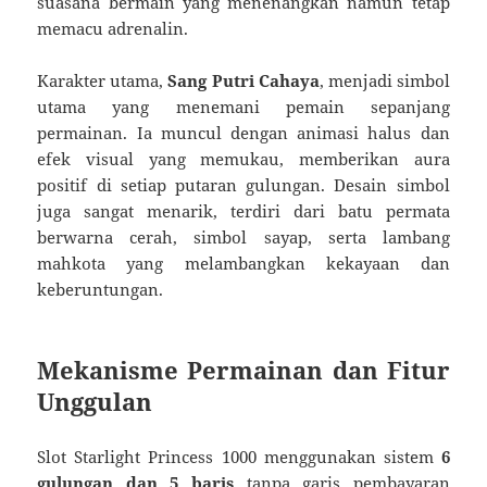
suasana bermain yang menenangkan namun tetap
memacu adrenalin.
Karakter utama,
Sang Putri Cahaya
, menjadi simbol
utama yang menemani pemain sepanjang
permainan. Ia muncul dengan animasi halus dan
efek visual yang memukau, memberikan aura
positif di setiap putaran gulungan. Desain simbol
juga sangat menarik, terdiri dari batu permata
berwarna cerah, simbol sayap, serta lambang
mahkota yang melambangkan kekayaan dan
keberuntungan.
Mekanisme Permainan dan Fitur
Unggulan
Slot Starlight Princess 1000 menggunakan sistem
6
gulungan dan 5 baris
tanpa garis pembayaran