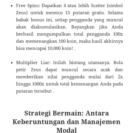
Free Spins: Dapatkan 4 atau lebih Scatter (simbol
Zeus) untuk memicu 15 putaran gratis. Selama
babak bonus ini, setiap pengganda yang muncul
akan diakumulasikan. Bayangkan jika Anda
berhasil mengumpulkan total pengganda 100x
dan memenangkan 100 koin, maka hasil akhirnya
bisa mencapai 10,000 koin! .
Multiplier Liar: Inilah bintang utamanya. Bola
petir Zeus dapat muncul secara acak dan
memberikan nilai pengganda mulai dari 2x
hingga 1000x untuk total kemenangan Anda pada
putaran tersebut .
Strategi Bermain: Antara
Keberuntungan dan Manajemen
Modal