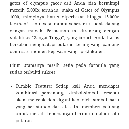
gates of olympus
gacor asli Anda bisa bermimpi
meraih 5,000x taruhan, maka di Gates of Olympus
1000, mimpinya harus diperbesar hingga 15,000x
taruhan! Tentu saja, mimpi sebesar itu tidak datang
dengan mudah. Permainan ini dirancang dengan
volatilitas “Sangat Tinggi”, yang berarti Anda harus
bersabar menghadapi putaran kering yang panjang
demi satu momen kejayaan yang spektakuler .
Fitur utamanya masih setia pada formula yang
sudah terbukti sukses:
Tumble Feature: Setiap kali Anda mendapat
kombinasi pemenang, simbol-simbol tersebut
akan meledak dan digantikan oleh simbol baru
yang berjatuhan dari atas. Ini memberi peluang
untuk meraih kemenangan beruntun dalam satu
putaran .