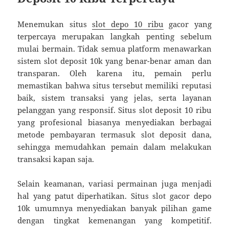
Menemukan situs
slot depo 10 ribu
gacor yang
terpercaya merupakan langkah penting sebelum
mulai bermain. Tidak semua platform menawarkan
sistem slot deposit 10k yang benar-benar aman dan
transparan. Oleh karena itu, pemain perlu
memastikan bahwa situs tersebut memiliki reputasi
baik, sistem transaksi yang jelas, serta layanan
pelanggan yang responsif. Situs slot deposit 10 ribu
yang profesional biasanya menyediakan berbagai
metode pembayaran termasuk slot deposit dana,
sehingga memudahkan pemain dalam melakukan
transaksi kapan saja.
Selain keamanan, variasi permainan juga menjadi
hal yang patut diperhatikan. Situs slot gacor depo
10k umumnya menyediakan banyak pilihan game
dengan tingkat kemenangan yang kompetitif.