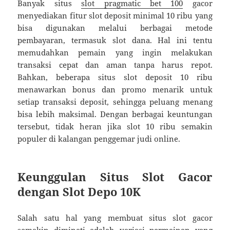
Banyak situs
slot pragmatic bet 100
gacor
menyediakan fitur slot deposit minimal 10 ribu yang
bisa digunakan melalui berbagai metode
pembayaran, termasuk slot dana. Hal ini tentu
memudahkan pemain yang ingin melakukan
transaksi cepat dan aman tanpa harus repot.
Bahkan, beberapa situs slot deposit 10 ribu
menawarkan bonus dan promo menarik untuk
setiap transaksi deposit, sehingga peluang menang
bisa lebih maksimal. Dengan berbagai keuntungan
tersebut, tidak heran jika slot 10 ribu semakin
populer di kalangan penggemar judi online.
Keunggulan Situs Slot Gacor
dengan Slot Depo 10K
Salah satu hal yang membuat situs slot gacor