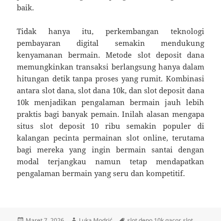
baik.
Tidak hanya itu, perkembangan teknologi
pembayaran digital semakin mendukung
kenyamanan bermain. Metode slot deposit dana
memungkinkan transaksi berlangsung hanya dalam
hitungan detik tanpa proses yang rumit. Kombinasi
antara slot dana, slot dana 10k, dan slot deposit dana
10k menjadikan pengalaman bermain jauh lebih
praktis bagi banyak pemain. Inilah alasan mengapa
situs slot deposit 10 ribu semakin populer di
kalangan pecinta permainan slot online, terutama
bagi mereka yang ingin bermain santai dengan
modal terjangkau namun tetap mendapatkan
pengalaman bermain yang seru dan kompetitif.
Diposkan
Penulis
Tag
Maret 7, 2026
Luka Modrić
slot depo 10k gacor
,
slot