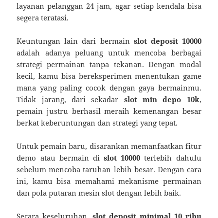
layanan pelanggan 24 jam, agar setiap kendala bisa
segera teratasi.
Keuntungan lain dari bermain
slot deposit 10000
adalah adanya peluang untuk mencoba berbagai
strategi permainan tanpa tekanan. Dengan modal
kecil, kamu bisa bereksperimen menentukan game
mana yang paling cocok dengan gaya bermainmu.
Tidak jarang, dari sekadar
slot min depo 10k
,
pemain justru berhasil meraih kemenangan besar
berkat keberuntungan dan strategi yang tepat.
Untuk pemain baru, disarankan memanfaatkan fitur
demo atau bermain di
slot 10000
terlebih dahulu
sebelum mencoba taruhan lebih besar. Dengan cara
ini, kamu bisa memahami mekanisme permainan
dan pola putaran mesin slot dengan lebih baik.
Secara keseluruhan,
slot deposit minimal 10 ribu