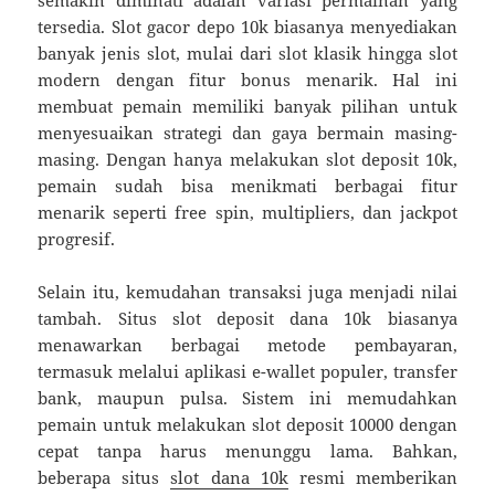
semakin diminati adalah variasi permainan yang
tersedia. Slot gacor depo 10k biasanya menyediakan
banyak jenis slot, mulai dari slot klasik hingga slot
modern dengan fitur bonus menarik. Hal ini
membuat pemain memiliki banyak pilihan untuk
menyesuaikan strategi dan gaya bermain masing-
masing. Dengan hanya melakukan slot deposit 10k,
pemain sudah bisa menikmati berbagai fitur
menarik seperti free spin, multipliers, dan jackpot
progresif.
Selain itu, kemudahan transaksi juga menjadi nilai
tambah. Situs slot deposit dana 10k biasanya
menawarkan berbagai metode pembayaran,
termasuk melalui aplikasi e-wallet populer, transfer
bank, maupun pulsa. Sistem ini memudahkan
pemain untuk melakukan slot deposit 10000 dengan
cepat tanpa harus menunggu lama. Bahkan,
beberapa situs
slot dana 10k
resmi memberikan