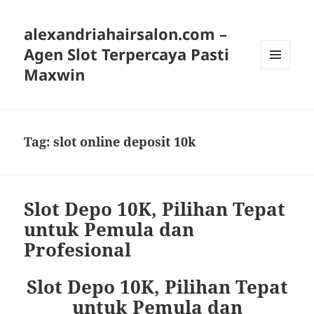
alexandriahairsalon.com –
Agen Slot Terpercaya Pasti
Maxwin
MENU
DAN
WIDGET
Tag:
slot online deposit 10k
Slot Depo 10K, Pilihan Tepat
untuk Pemula dan
Profesional
Slot Depo 10K, Pilihan Tepat
untuk Pemula dan