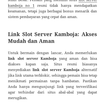
kamboja no 1
resmi tidak hanya mendapatkan
keamanan, tetapi juga berbagai bonus menarik dan
sistem pembayaran yang cepat dan aman.
Link Slot Server Kamboja: Akses
Mudah dan Aman
Untuk bermain dengan lancar, Anda memerlukan
link slot server Kamboja
yang aman dan bisa
diakses kapan saja. Situs resmi biasanya
menyediakan
link slot server Kamboja
alternatif
jika link utama terblokir, sehingga pemain bisa tetap
menikmati permainan tanpa hambatan. Pastikan
Anda hanya mengunjungi link yang terverifikasi
agar terhindar dari situs abal-abal yang dapat
merugikan.