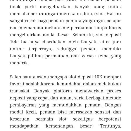
tidak perlu mengeluarkan banyak uang untuk
mencoba peruntungan mereka di dunia slot. Hal ini
sangat cocok bagi pemain pemula yang ingin belajar
dan memahami mekanisme permainan tanpa harus
mengeluarkan modal besar. Selain itu, slot deposit
10K biasanya disediakan oleh banyak situs judi
online terpercaya, sehingga pemain memiliki
banyak pilihan permainan dan variasi tema yang
menarik.
Salah satu alasan mengapa slot deposit 10K menjadi
favorit adalah karena kemudahan dalam melakukan
transaksi. Banyak platform menawarkan proses
deposit yang cepat dan aman, serta berbagai metode
pembayaran yang memudahkan pemain. Dengan
modal kecil, pemain bisa merasakan sensasi dan
keseruan bermain slot, sekaligus berpotensi
mendapatkan kemenangan besar. Tentunya,