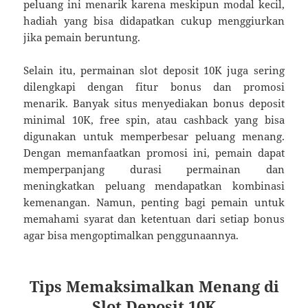
peluang ini menarik karena meskipun modal kecil,
hadiah yang bisa didapatkan cukup menggiurkan
jika pemain beruntung.
Selain itu, permainan slot deposit 10K juga sering
dilengkapi dengan fitur bonus dan promosi
menarik. Banyak situs menyediakan bonus deposit
minimal 10K, free spin, atau cashback yang bisa
digunakan untuk memperbesar peluang menang.
Dengan memanfaatkan promosi ini, pemain dapat
memperpanjang durasi permainan dan
meningkatkan peluang mendapatkan kombinasi
kemenangan. Namun, penting bagi pemain untuk
memahami syarat dan ketentuan dari setiap bonus
agar bisa mengoptimalkan penggunaannya.
Tips Memaksimalkan Menang di
Slot Deposit 10K