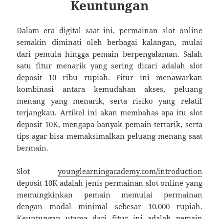
Keuntungan
Dalam era digital saat ini, permainan slot online
semakin diminati oleh berbagai kalangan, mulai
dari pemula hingga pemain berpengalaman. Salah
satu fitur menarik yang sering dicari adalah slot
deposit 10 ribu rupiah. Fitur ini menawarkan
kombinasi antara kemudahan akses, peluang
menang yang menarik, serta risiko yang relatif
terjangkau. Artikel ini akan membahas apa itu slot
deposit 10K, mengapa banyak pemain tertarik, serta
tips agar bisa memaksimalkan peluang menang saat
bermain.
Slot
younglearningacademy.com/introduction
deposit 10K adalah jenis permainan slot online yang
memungkinkan pemain memulai permainan
dengan modal minimal sebesar 10.000 rupiah.
Keuntungan utama dari fitur ini adalah pemain