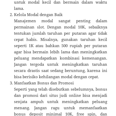
untuk modal kecil dan bermain dalam waktu
lama.
Kelola Modal dengan Baik
Manajemen modal sangat penting dalam
permainan slot. Dengan modal 10K, sebaiknya
tentukan jumlah taruhan per putaran agar tidak
cepat habis. Misalnya, gunakan taruhan kecil
seperti 1K atau bahkan 500 rupiah per putaran
agar bisa bermain lebih lama dan meningkatkan
peluang mendapatkan kombinasi kemenangan.
Jangan tergoda untuk meningkatkan taruhan
secara drastis saat sedang beruntung, karena ini
bisa berisiko kehilangan modal dengan cepat.
Manfaatkan Bonus dan Promosi
Seperti yang telah disebutkan sebelumnya, bonus
dan promosi dari situs judi online bisa menjadi
senjata ampuh untuk meningkatkan peluang
menang. Jangan ragu untuk memanfaatkan
bonus deposit minimal 10K, free spin, dan