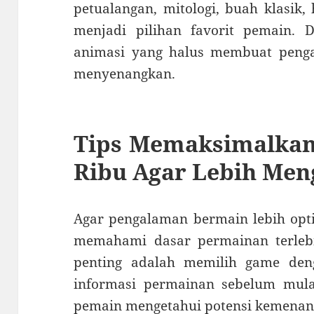
petualangan, mitologi, buah klasik, 
menjadi pilihan favorit pemain. 
animasi yang halus membuat peng
menyenangkan.
Tips Memaksimalkan
Ribu Agar Lebih Me
Agar pengalaman bermain lebih opt
memahami dasar permainan terlebi
penting adalah memilih game de
informasi permainan sebelum mul
pemain mengetahui potensi kemenanga