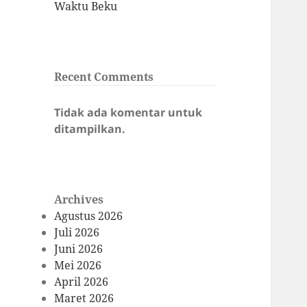
Waktu Beku
Recent Comments
Tidak ada komentar untuk
ditampilkan.
Archives
Agustus 2026
Juli 2026
Juni 2026
Mei 2026
April 2026
Maret 2026