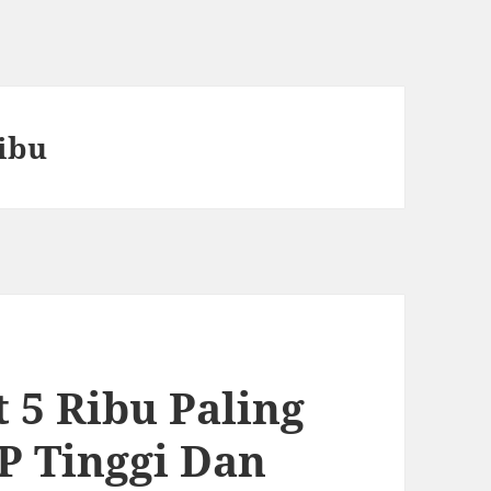
ribu
 5 Ribu Paling
P Tinggi Dan