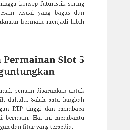
hingga konsep futuristik sering
Desain visual yang bagus dan
alaman bermain menjadi lebih
 Permainan Slot 5
nguntungkan
imal, pemain disarankan untuk
h dahulu. Salah satu langkah
ngan RTP tinggi dan membaca
ai bermain. Hal ini membantu
n dan fitur yang tersedia.