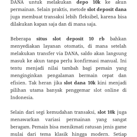
DANA untuk melakukan
depo 10k
ke akun
permainan. Selain praktis, metode
slot deposit dana
juga membuat transaksi lebih fleksibel, karena bisa
dilakukan kapan saja dan di mana saja.
Beberapa
situs slot deposit 10 rb
bahkan
menyediakan layanan otomatis, di mana setelah
melakukan transfer via DANA, saldo akan langsung
masuk ke akun tanpa perlu konfirmasi manual. Ini
tentu menjadi nilai tambah bagi pemain yang
menginginkan pengalaman bermain cepat dan
efisien. Tak heran jika
slot dana 10k
kini menjadi
pilihan utama banyak penggemar slot online di
Indonesia.
Selain dari segi kemudahan transaksi,
slot 10k
juga
menawarkan variasi permainan yang sangat
beragam. Pemain bisa menikmati ratusan jenis game
mulai dari tema klasik hingga modern. Setiap