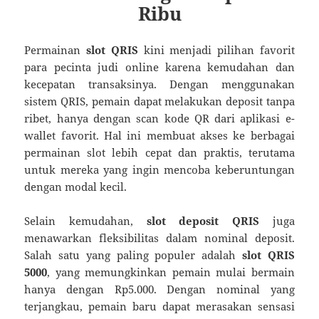
Ribu
Permainan
slot QRIS
kini menjadi pilihan favorit
para pecinta judi online karena kemudahan dan
kecepatan transaksinya. Dengan menggunakan
sistem QRIS, pemain dapat melakukan deposit tanpa
ribet, hanya dengan scan kode QR dari aplikasi e-
wallet favorit. Hal ini membuat akses ke berbagai
permainan slot lebih cepat dan praktis, terutama
untuk mereka yang ingin mencoba keberuntungan
dengan modal kecil.
Selain kemudahan,
slot deposit QRIS
juga
menawarkan fleksibilitas dalam nominal deposit.
Salah satu yang paling populer adalah
slot QRIS
5000
, yang memungkinkan pemain mulai bermain
hanya dengan Rp5.000. Dengan nominal yang
terjangkau, pemain baru dapat merasakan sensasi