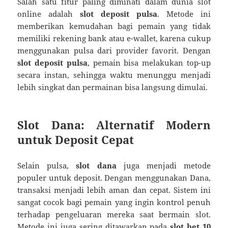
Salah satu fitur paling diminati dalam dunia slot
online adalah
slot deposit pulsa
. Metode ini
memberikan kemudahan bagi pemain yang tidak
memiliki rekening bank atau e-wallet, karena cukup
menggunakan pulsa dari provider favorit. Dengan
slot deposit pulsa
, pemain bisa melakukan top-up
secara instan, sehingga waktu menunggu menjadi
lebih singkat dan permainan bisa langsung dimulai.
Slot Dana: Alternatif Modern
untuk Deposit Cepat
Selain pulsa,
slot dana
juga menjadi metode
populer untuk deposit. Dengan menggunakan Dana,
transaksi menjadi lebih aman dan cepat. Sistem ini
sangat cocok bagi pemain yang ingin kontrol penuh
terhadap pengeluaran mereka saat bermain slot.
Metode ini juga sering ditawarkan pada
slot bet 10