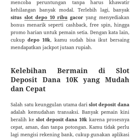
mencoba peruntungan tanpa harus khawatir
kehilangan banyak modal. Terlebih lagi, banyak
situs
slot depo 10 ribu
gacor
yang menyediakan
bonus menarik seperti cashback, free spin, hingga
promo harian untuk pemain setia. Dengan kata lain,
cukup
depo 10k
, kamu sudah bisa ikut bersaing
mendapatkan jackpot jutaan rupiah.
Kelebihan Bermain di Slot
Deposit Dana 10K yang Mudah
dan Cepat
Salah satu keunggulan utama dari
slot deposit dana
adalah kemudahan transaksi. Banyak pemain kini
beralih ke
slot deposit dana 10k
karena prosesnya
cepat, aman, dan tanpa potongan. Kamu tidak perlu
lagi mengisi rekening bank, cukup gunakan aplikasi