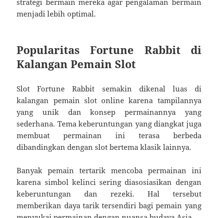
strategi bermain mereka agar pengalaman bermain
menjadi lebih optimal.
Popularitas Fortune Rabbit di
Kalangan Pemain Slot
Slot Fortune Rabbit semakin dikenal luas di
kalangan pemain slot online karena tampilannya
yang unik dan konsep permainannya yang
sederhana. Tema keberuntungan yang diangkat juga
membuat permainan ini terasa berbeda
dibandingkan dengan slot bertema klasik lainnya.
Banyak pemain tertarik mencoba permainan ini
karena simbol kelinci sering diasosiasikan dengan
keberuntungan dan rezeki. Hal tersebut
memberikan daya tarik tersendiri bagi pemain yang
menyukai permainan dengan nuansa budaya Asia.