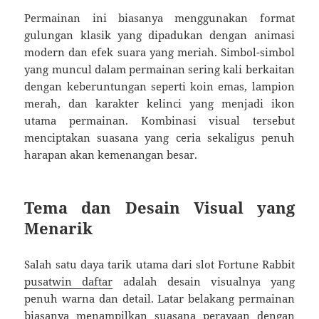
Permainan ini biasanya menggunakan format
gulungan klasik yang dipadukan dengan animasi
modern dan efek suara yang meriah. Simbol-simbol
yang muncul dalam permainan sering kali berkaitan
dengan keberuntungan seperti koin emas, lampion
merah, dan karakter kelinci yang menjadi ikon
utama permainan. Kombinasi visual tersebut
menciptakan suasana yang ceria sekaligus penuh
harapan akan kemenangan besar.
Tema dan Desain Visual yang
Menarik
Salah satu daya tarik utama dari slot Fortune Rabbit
pusatwin daftar
adalah desain visualnya yang
penuh warna dan detail. Latar belakang permainan
biasanya menampilkan suasana perayaan dengan