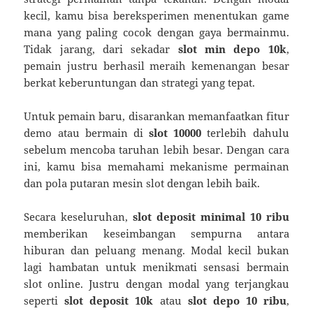
kecil, kamu bisa bereksperimen menentukan game
mana yang paling cocok dengan gaya bermainmu.
Tidak jarang, dari sekadar
slot min depo 10k
,
pemain justru berhasil meraih kemenangan besar
berkat keberuntungan dan strategi yang tepat.
Untuk pemain baru, disarankan memanfaatkan fitur
demo atau bermain di
slot 10000
terlebih dahulu
sebelum mencoba taruhan lebih besar. Dengan cara
ini, kamu bisa memahami mekanisme permainan
dan pola putaran mesin slot dengan lebih baik.
Secara keseluruhan,
slot deposit minimal 10 ribu
memberikan keseimbangan sempurna antara
hiburan dan peluang menang. Modal kecil bukan
lagi hambatan untuk menikmati sensasi bermain
slot online. Justru dengan modal yang terjangkau
seperti
slot deposit 10k
atau
slot depo 10 ribu
,