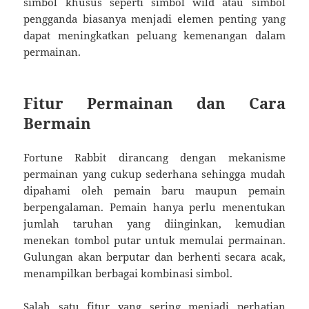
simbol khusus seperti simbol wild atau simbol
pengganda biasanya menjadi elemen penting yang
dapat meningkatkan peluang kemenangan dalam
permainan.
Fitur Permainan dan Cara
Bermain
Fortune Rabbit dirancang dengan mekanisme
permainan yang cukup sederhana sehingga mudah
dipahami oleh pemain baru maupun pemain
berpengalaman. Pemain hanya perlu menentukan
jumlah taruhan yang diinginkan, kemudian
menekan tombol putar untuk memulai permainan.
Gulungan akan berputar dan berhenti secara acak,
menampilkan berbagai kombinasi simbol.
Salah satu fitur yang sering menjadi perhatian