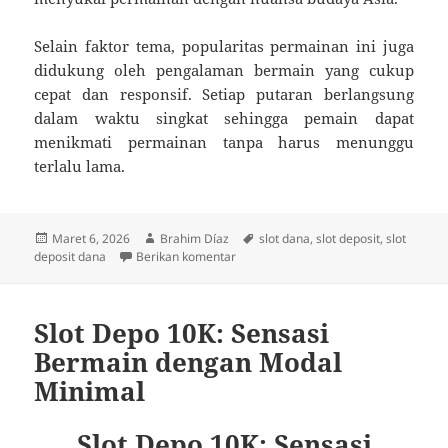
Selain faktor tema, popularitas permainan ini juga
didukung oleh pengalaman bermain yang cukup
cepat dan responsif. Setiap putaran berlangsung
dalam waktu singkat sehingga pemain dapat
menikmati permainan tanpa harus menunggu
terlalu lama.
Diposkan
Penulis
Tag
Maret 6, 2026
Brahim Díaz
slot dana
,
slot deposit
,
slot
pada
untuk Slot Fortune Rabbit: Permaina
deposit dana
Berikan komentar
Slot Depo 10K: Sensasi
Bermain dengan Modal
Minimal
Slot Depo 10K: Sensasi