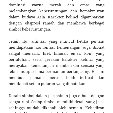
dominasi warna merah dan emas yang
melambangkan keberuntungan dan kemakmuran
dalam budaya Asia. Karakter kelinci digambarkan
dengan ekspresi ramah dan membawa berbagai
simbol keberuntungan.
Selain itu, animasi yang muncul ketika pemain
mendapatkan kombinasi kemenangan juga dibuat
sangat menarik. Efek kilauan emas, koin yang
berjatuhan, serta gerakan karakter kelinci yang
merayakan kemenangan memberikan sensasi yang
lebih hidup selama permainan berlangsung. Hal ini
membuat pemain merasa lebih terlibat dan
menikmati setiap putaran yang dimainkan.
Desain simbol dalam permainan juga dibuat dengan
sangat rapi. Setiap simbol memiliki detail yang jelas
sehingga mudah dikenali oleh pemain. Kehadiran