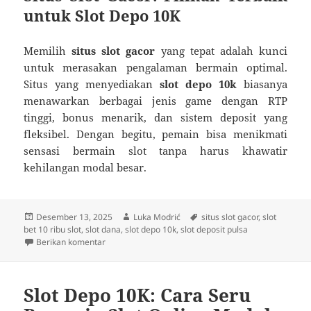
untuk Slot Depo 10K
Memilih
situs slot gacor
yang tepat adalah kunci
untuk merasakan pengalaman bermain optimal.
Situs yang menyediakan
slot depo 10k
biasanya
menawarkan berbagai jenis game dengan RTP
tinggi, bonus menarik, dan sistem deposit yang
fleksibel. Dengan begitu, pemain bisa menikmati
sensasi bermain slot tanpa harus khawatir
kehilangan modal besar.
Diposkan
Penulis
Tag
Desember 13, 2025
Luka Modrić
situs slot gacor
,
slot
pada
bet 10 ribu slot
,
slot dana
,
slot depo 10k
,
slot deposit pulsa
untuk Slot Depo 10K: Sensasi Bermain dengan Modal
Berikan komentar
Slot Depo 10K: Cara Seru