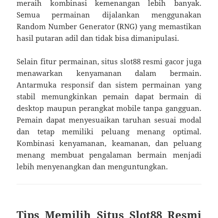
meraih kombinasi kemenangan lebih banyak.
Semua permainan dijalankan menggunakan
Random Number Generator (RNG) yang memastikan
hasil putaran adil dan tidak bisa dimanipulasi.
Selain fitur permainan, situs slot88 resmi gacor juga
menawarkan kenyamanan dalam bermain.
Antarmuka responsif dan sistem permainan yang
stabil memungkinkan pemain dapat bermain di
desktop maupun perangkat mobile tanpa gangguan.
Pemain dapat menyesuaikan taruhan sesuai modal
dan tetap memiliki peluang menang optimal.
Kombinasi kenyamanan, keamanan, dan peluang
menang membuat pengalaman bermain menjadi
lebih menyenangkan dan menguntungkan.
Tips Memilih Situs Slot88 Resmi