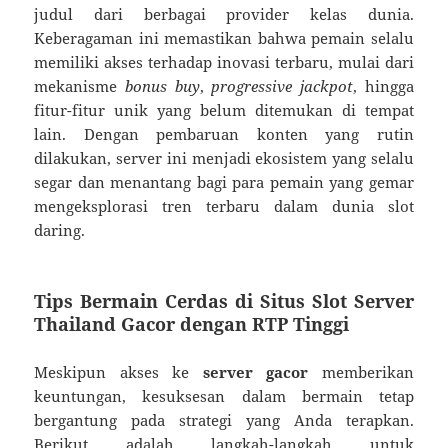
judul dari berbagai provider kelas dunia.
Keberagaman ini memastikan bahwa pemain selalu
memiliki akses terhadap inovasi terbaru, mulai dari
mekanisme
bonus buy
,
progressive jackpot
, hingga
fitur-fitur unik yang belum ditemukan di tempat
lain. Dengan pembaruan konten yang rutin
dilakukan, server ini menjadi ekosistem yang selalu
segar dan menantang bagi para pemain yang gemar
mengeksplorasi tren terbaru dalam dunia slot
daring.
Tips Bermain Cerdas di Situs Slot Server
Thailand Gacor dengan RTP Tinggi
Meskipun akses ke
server gacor
memberikan
keuntungan, kesuksesan dalam bermain tetap
bergantung pada strategi yang Anda terapkan.
Berikut adalah langkah-langkah untuk