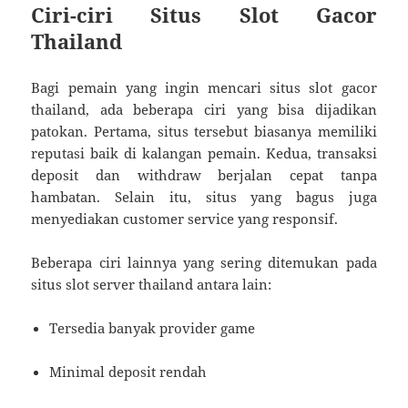
Ciri-ciri Situs Slot Gacor
Thailand
Bagi pemain yang ingin mencari situs slot gacor
thailand, ada beberapa ciri yang bisa dijadikan
patokan. Pertama, situs tersebut biasanya memiliki
reputasi baik di kalangan pemain. Kedua, transaksi
deposit dan withdraw berjalan cepat tanpa
hambatan. Selain itu, situs yang bagus juga
menyediakan customer service yang responsif.
Beberapa ciri lainnya yang sering ditemukan pada
situs slot server thailand antara lain:
Tersedia banyak provider game
Minimal deposit rendah