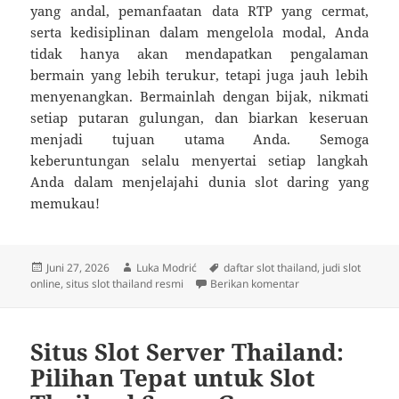
yang andal, pemanfaatan data RTP yang cermat,
serta kedisiplinan dalam mengelola modal, Anda
tidak hanya akan mendapatkan pengalaman
bermain yang lebih terukur, tetapi juga jauh lebih
menyenangkan. Bermainlah dengan bijak, nikmati
setiap putaran gulungan, dan biarkan keseruan
menjadi tujuan utama Anda. Semoga
keberuntungan selalu menyertai setiap langkah
Anda dalam menjelajahi dunia slot daring yang
memukau!
Diposkan
Penulis
Tag
Juni 27, 2026
Luka Modrić
daftar slot thailand
,
judi slot
pada
untuk Panduan Strat
online
,
situs slot thailand resmi
Berikan komentar
Situs Slot Server Thailand:
Pilihan Tepat untuk Slot