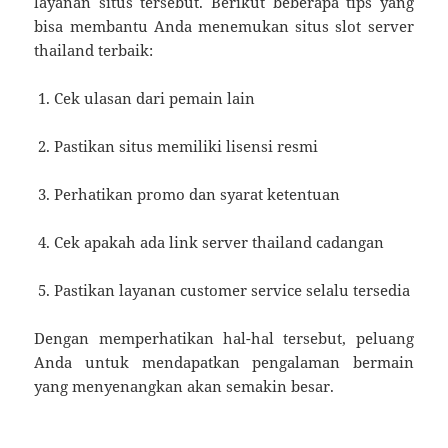
layanan situs tersebut. Berikut beberapa tips yang
bisa membantu Anda menemukan situs slot server
thailand terbaik:
Cek ulasan dari pemain lain
Pastikan situs memiliki lisensi resmi
Perhatikan promo dan syarat ketentuan
Cek apakah ada link server thailand cadangan
Pastikan layanan customer service selalu tersedia
Dengan memperhatikan hal-hal tersebut, peluang
Anda untuk mendapatkan pengalaman bermain
yang menyenangkan akan semakin besar.