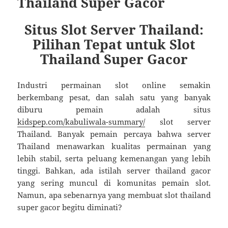
Thailand Super Gacor
Situs Slot Server Thailand:
Pilihan Tepat untuk Slot
Thailand Super Gacor
Industri permainan slot online semakin
berkembang pesat, dan salah satu yang banyak
diburu pemain adalah situs
kidspep.com/kabuliwala-summary/
slot server
Thailand. Banyak pemain percaya bahwa server
Thailand menawarkan kualitas permainan yang
lebih stabil, serta peluang kemenangan yang lebih
tinggi. Bahkan, ada istilah server thailand gacor
yang sering muncul di komunitas pemain slot.
Namun, apa sebenarnya yang membuat slot thailand
super gacor begitu diminati?