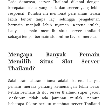
Pada dasarnya, server Thailand dikenal dengan
kecepatan akses yang baik dan server yang lebih
responsif. Kondisi ini membuat permainan terasa
lebih lancar tanpa lag, sehingga pengalaman
bermain menjadi lebih nyaman. Karena itulah,
banyak pemain memilih situs server thailand
sebagai tempat bermain slot online favorit mereka.
Mengapa Banyak Pemain
Memilih Situs Slot Server
Thailand?
Salah satu alasan utama adalah karena banyak
pemain merasa peluang kemenangan lebih besar
ketika bermain di slot server thailand super gacor.
Meskipun tidak ada jaminan mutlak, namun
beberapa faktor berikut membuat server Thailand