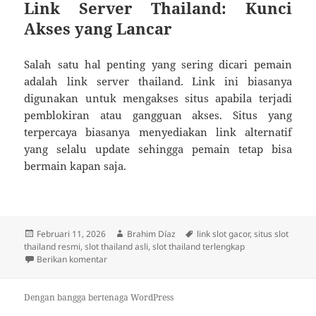
Link Server Thailand: Kunci
Akses yang Lancar
Salah satu hal penting yang sering dicari pemain
adalah link server thailand. Link ini biasanya
digunakan untuk mengakses situs apabila terjadi
pemblokiran atau gangguan akses. Situs yang
terpercaya biasanya menyediakan link alternatif
yang selalu update sehingga pemain tetap bisa
bermain kapan saja.
Diposkan
Penulis
Tag
Februari 11, 2026
Brahim Díaz
link slot gacor
,
situs slot
pada
thailand resmi
,
slot thailand asli
,
slot thailand terlengkap
untuk Situs Slot Server Thailand: Pilihan Tepat untuk
Berikan komentar
Dengan bangga bertenaga WordPress