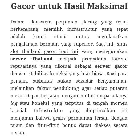
Gacor untuk Hasil Maksimal
Dalam ekosistem perjudian daring yang terus
berkembang, memilih infrastruktur yang tepat
adalah kunci utama untuk mendapatkan
pengalaman bermain yang superior. Saat ini, situs
slot thailand gacor hari ini
yang menggunakan
server Thailand
menjadi primadona karena
reputasinya yang dikenal sebagai
server gacor
dengan stabilitas koneksi yang luar biasa. Bagi para
pemain, stabilitas bukan sekadar kenyamanan,
melainkan faktor pendukung agar setiap putaran
mesin dapat berjalan dengan mulus tanpa adanya
lag
atau koneksi yang terputus di tengah momen
krusial. Infrastruktur yang dioptimalkan ini
menjamin bahwa grafis permainan tersaji dengan
tajam dan fitur-fitur bonus dapat diakses secara
instan.