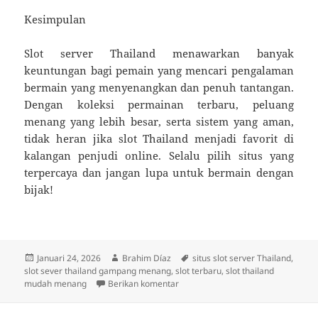
Kesimpulan
Slot server Thailand menawarkan banyak
keuntungan bagi pemain yang mencari pengalaman
bermain yang menyenangkan dan penuh tantangan.
Dengan koleksi permainan terbaru, peluang
menang yang lebih besar, serta sistem yang aman,
tidak heran jika slot Thailand menjadi favorit di
kalangan penjudi online. Selalu pilih situs yang
terpercaya dan jangan lupa untuk bermain dengan
bijak!
Diposkan
Penulis
Tag
Januari 24, 2026
Brahim Díaz
situs slot server Thailand
,
pada
slot sever thailand gampang menang
,
slot terbaru
,
slot thailand
untuk Situs Slot Server Thailand 
mudah menang
Berikan komentar