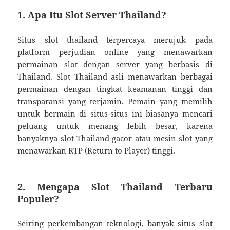
1. Apa Itu Slot Server Thailand?
Situs
slot thailand terpercaya
merujuk pada
platform perjudian online yang menawarkan
permainan slot dengan server yang berbasis di
Thailand. Slot Thailand asli menawarkan berbagai
permainan dengan tingkat keamanan tinggi dan
transparansi yang terjamin. Pemain yang memilih
untuk bermain di situs-situs ini biasanya mencari
peluang untuk menang lebih besar, karena
banyaknya slot Thailand gacor atau mesin slot yang
menawarkan RTP (Return to Player) tinggi.
2. Mengapa Slot Thailand Terbaru
Populer?
Seiring perkembangan teknologi, banyak situs slot