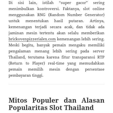
Di sisi lain, istilah “super gacor” sering
menimbulkan kontroversi. Faktanya, slot online
menggunakan RNG (Random Number Generator)
untuk menentukan hasil putaran. Artinya,
kemenangan terjadi secara acak, dan tidak ada
jaminan mesin tertentu akan selalu memberikan
brickovenpizzerialex.com
kemenangan lebih sering.
Meski begitu, banyak pemain mengaku memiliki
pengalaman menang lebih sering pada server
Thailand, terutama karena fitur transparansi RTP
(Return to Player) real-time yang memudahkan
pemain memilih mesin dengan persentase
pembayaran tinggi.
Mitos Populer dan Alasan
Popularitas Slot Thailand