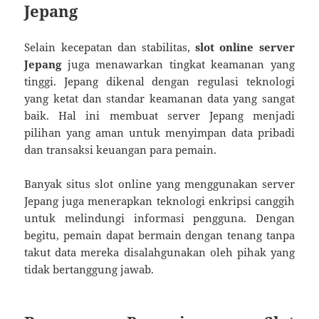
Jepang
Selain kecepatan dan stabilitas,
slot online server
Jepang
juga menawarkan tingkat keamanan yang
tinggi. Jepang dikenal dengan regulasi teknologi
yang ketat dan standar keamanan data yang sangat
baik. Hal ini membuat server Jepang menjadi
pilihan yang aman untuk menyimpan data pribadi
dan transaksi keuangan para pemain.
Banyak situs slot online yang menggunakan server
Jepang juga menerapkan teknologi enkripsi canggih
untuk melindungi informasi pengguna. Dengan
begitu, pemain dapat bermain dengan tenang tanpa
takut data mereka disalahgunakan oleh pihak yang
tidak bertanggung jawab.