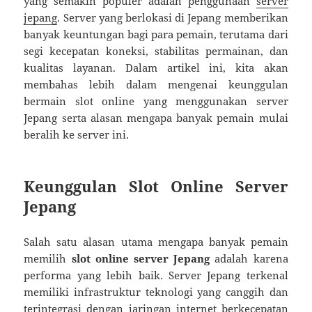
yang semakin populer adalah penggunaan
server
jepang
. Server yang berlokasi di Jepang memberikan
banyak keuntungan bagi para pemain, terutama dari
segi kecepatan koneksi, stabilitas permainan, dan
kualitas layanan. Dalam artikel ini, kita akan
membahas lebih dalam mengenai keunggulan
bermain slot online yang menggunakan server
Jepang serta alasan mengapa banyak pemain mulai
beralih ke server ini.
Keunggulan Slot Online Server
Jepang
Salah satu alasan utama mengapa banyak pemain
memilih
slot online server Jepang
adalah karena
performa yang lebih baik. Server Jepang terkenal
memiliki infrastruktur teknologi yang canggih dan
terintegrasi dengan jaringan internet berkecepatan