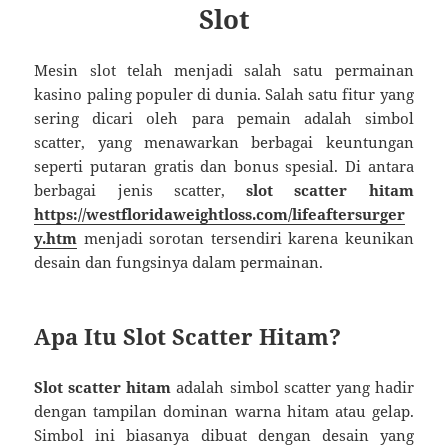
Slot
Mesin slot telah menjadi salah satu permainan
kasino paling populer di dunia. Salah satu fitur yang
sering dicari oleh para pemain adalah simbol
scatter, yang menawarkan berbagai keuntungan
seperti putaran gratis dan bonus spesial. Di antara
berbagai jenis scatter,
slot scatter hitam
https://westfloridaweightloss.com/lifeaftersurger
y.htm
menjadi sorotan tersendiri karena keunikan
desain dan fungsinya dalam permainan.
Apa Itu Slot Scatter Hitam?
Slot scatter hitam
adalah simbol scatter yang hadir
dengan tampilan dominan warna hitam atau gelap.
Simbol ini biasanya dibuat dengan desain yang