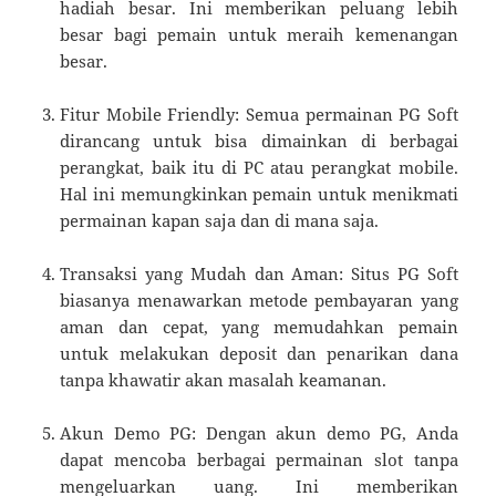
hadiah besar. Ini memberikan peluang lebih
besar bagi pemain untuk meraih kemenangan
besar.
Fitur Mobile Friendly: Semua permainan PG Soft
dirancang untuk bisa dimainkan di berbagai
perangkat, baik itu di PC atau perangkat mobile.
Hal ini memungkinkan pemain untuk menikmati
permainan kapan saja dan di mana saja.
Transaksi yang Mudah dan Aman: Situs PG Soft
biasanya menawarkan metode pembayaran yang
aman dan cepat, yang memudahkan pemain
untuk melakukan deposit dan penarikan dana
tanpa khawatir akan masalah keamanan.
Akun Demo PG: Dengan akun demo PG, Anda
dapat mencoba berbagai permainan slot tanpa
mengeluarkan uang. Ini memberikan