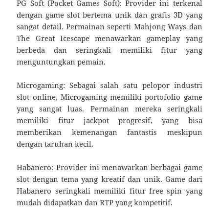
PG Soft (Pocket Games Soft): Provider ini terkenal
dengan game slot bertema unik dan grafis 3D yang
sangat detail. Permainan seperti Mahjong Ways dan
The Great Icescape menawarkan gameplay yang
berbeda dan seringkali memiliki fitur yang
menguntungkan pemain.
Microgaming: Sebagai salah satu pelopor industri
slot online, Microgaming memiliki portofolio game
yang sangat luas. Permainan mereka seringkali
memiliki fitur jackpot progresif, yang bisa
memberikan kemenangan fantastis meskipun
dengan taruhan kecil.
Habanero: Provider ini menawarkan berbagai game
slot dengan tema yang kreatif dan unik. Game dari
Habanero seringkali memiliki fitur free spin yang
mudah didapatkan dan RTP yang kompetitif.