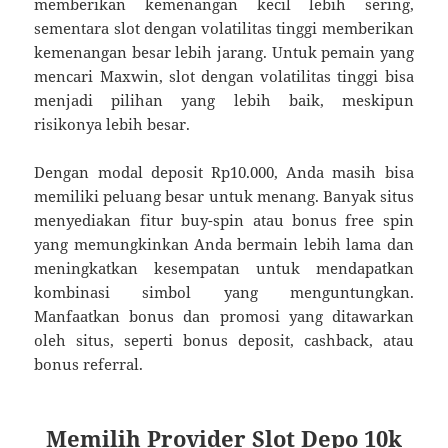
memberikan kemenangan kecil lebih sering,
sementara slot dengan volatilitas tinggi memberikan
kemenangan besar lebih jarang. Untuk pemain yang
mencari Maxwin, slot dengan volatilitas tinggi bisa
menjadi pilihan yang lebih baik, meskipun
risikonya lebih besar.
Dengan modal deposit Rp10.000, Anda masih bisa
memiliki peluang besar untuk menang. Banyak situs
menyediakan fitur buy-spin atau bonus free spin
yang memungkinkan Anda bermain lebih lama dan
meningkatkan kesempatan untuk mendapatkan
kombinasi simbol yang menguntungkan.
Manfaatkan bonus dan promosi yang ditawarkan
oleh situs, seperti bonus deposit, cashback, atau
bonus referral.
Memilih Provider Slot Depo 10k