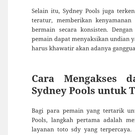
Selain itu, Sydney Pools juga terk
teratur, memberikan kenyamanan 
bermain secara konsisten. Dengan
pemain dapat menyaksikan undian ya
harus khawatir akan adanya ganggua
Cara Mengakses d
Sydney Pools untuk T
Bagi para pemain yang tertarik u
Pools, langkah pertama adalah me
layanan toto sdy yang terpercaya. 