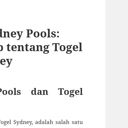
ney Pools:
 tentang Togel
ey
ools dan Togel
Togel Sydney, adalah salah satu