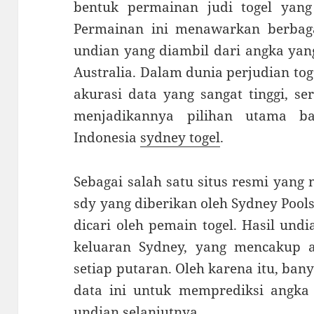
bentuk permainan judi togel yang 
Permainan ini menawarkan berbagai
undian yang diambil dari angka yang
Australia. Dalam dunia perjudian tog
akurasi data yang sangat tinggi, se
menjadikannya pilihan utama b
Indonesia
sydney togel
.
Sebagai salah satu situs resmi yang
sdy yang diberikan oleh Sydney Pool
dicari oleh pemain togel. Hasil undi
keluaran Sydney, yang mencakup 
setiap putaran. Oleh karena itu, b
data ini untuk memprediksi angka
undian selanjutnya.