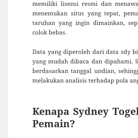
memiliki lisensi resmi dan menawa
menemukan situs yang tepat, pema
taruhan yang ingin dimainkan, sep
colok bebas.
Data yang diperoleh dari data sdy b
yang mudah dibaca dan dipahami. Se
berdasarkan tanggal undian, sehi
melakukan analisis terhadap pola an
Kenapa Sydney Toge
Pemain?