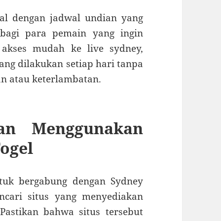
enal dengan jadwal undian yang
bagi para pemain yang ingin
 akses mudah ke live sydney,
ng dilakukan setiap hari tanpa
n atau keterlambatan.
an Menggunakan
ogel
ntuk bergabung dengan Sydney
ncari situs yang menyediakan
Pastikan bahwa situs tersebut