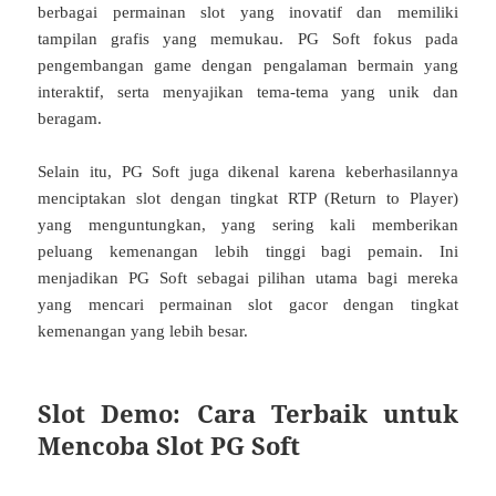
berbagai permainan slot yang inovatif dan memiliki
tampilan grafis yang memukau. PG Soft fokus pada
pengembangan game dengan pengalaman bermain yang
interaktif, serta menyajikan tema-tema yang unik dan
beragam.
Selain itu, PG Soft juga dikenal karena keberhasilannya
menciptakan slot dengan tingkat RTP (Return to Player)
yang menguntungkan, yang sering kali memberikan
peluang kemenangan lebih tinggi bagi pemain. Ini
menjadikan PG Soft sebagai pilihan utama bagi mereka
yang mencari permainan slot gacor dengan tingkat
kemenangan yang lebih besar.
Slot Demo: Cara Terbaik untuk
Mencoba Slot PG Soft