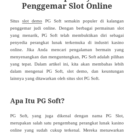
Penggemar Slot Online
Situs
slot demo
PG Soft semakin populer di kalangan
penggemar judi online. Dengan berbagai permainan slot
yang menarik, PG Soft telah membuktikan diri sebagai
penyedia perangkat lunak terkemuka di industri kasino
online. Jika Anda mencari pengalaman bermain yang
menyenangkan dan menguntungkan, PG Soft adalah pilihan
yang tepat. Dalam artikel ini, kita akan membahas lebih
dalam mengenai PG Soft, slot demo, dan keuntungan
lainnya yang ditawarkan oleh situs slot PG Soft.
Apa Itu PG Soft?
PG Soft, yang juga dikenal dengan nama PG Slot,
merupakan salah satu pengembang perangkat lunak kasino
online yang sudah cukup terkenal. Mereka menawarkan