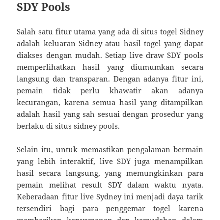
SDY Pools
Salah satu fitur utama yang ada di situs togel Sidney
adalah keluaran Sidney atau hasil togel yang dapat
diakses dengan mudah. Setiap live draw SDY pools
memperlihatkan hasil yang diumumkan secara
langsung dan transparan. Dengan adanya fitur ini,
pemain tidak perlu khawatir akan adanya
kecurangan, karena semua hasil yang ditampilkan
adalah hasil yang sah sesuai dengan prosedur yang
berlaku di situs sidney pools.
Selain itu, untuk memastikan pengalaman bermain
yang lebih interaktif, live SDY juga menampilkan
hasil secara langsung, yang memungkinkan para
pemain melihat result SDY dalam waktu nyata.
Keberadaan fitur live Sydney ini menjadi daya tarik
tersendiri bagi para penggemar togel karena