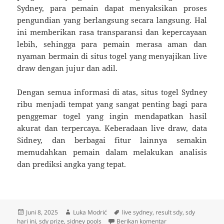
Sydney, para pemain dapat menyaksikan proses
pengundian yang berlangsung secara langsung. Hal
ini memberikan rasa transparansi dan kepercayaan
lebih, sehingga para pemain merasa aman dan
nyaman bermain di situs togel yang menyajikan live
draw dengan jujur dan adil.
Dengan semua informasi di atas, situs togel Sydney
ribu menjadi tempat yang sangat penting bagi para
penggemar togel yang ingin mendapatkan hasil
akurat dan terpercaya. Keberadaan live draw, data
Sidney, dan berbagai fitur lainnya semakin
memudahkan pemain dalam melakukan analisis
dan prediksi angka yang tepat.
Diposkan
Penulis
Tag
Juni 8, 2025
Luka Modrić
live sydney
,
result sdy
,
sdy
pada
untuk Situs Togel S
hari ini
,
sdy prize
,
sidney pools
Berikan komentar