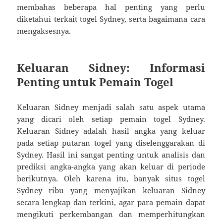
membahas beberapa hal penting yang perlu
diketahui terkait togel Sydney, serta bagaimana cara
mengaksesnya.
Keluaran Sidney: Informasi
Penting untuk Pemain Togel
Keluaran Sidney menjadi salah satu aspek utama
yang dicari oleh setiap pemain togel Sydney.
Keluaran Sidney adalah hasil angka yang keluar
pada setiap putaran togel yang diselenggarakan di
Sydney. Hasil ini sangat penting untuk analisis dan
prediksi angka-angka yang akan keluar di periode
berikutnya. Oleh karena itu, banyak situs togel
Sydney ribu yang menyajikan keluaran Sidney
secara lengkap dan terkini, agar para pemain dapat
mengikuti perkembangan dan memperhitungkan