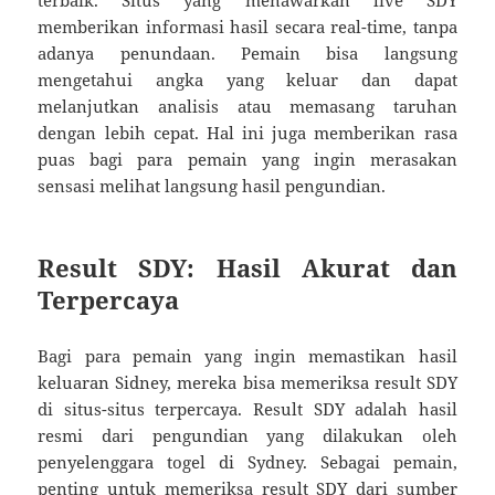
terbaik. Situs yang menawarkan live SDY
memberikan informasi hasil secara real-time, tanpa
adanya penundaan. Pemain bisa langsung
mengetahui angka yang keluar dan dapat
melanjutkan analisis atau memasang taruhan
dengan lebih cepat. Hal ini juga memberikan rasa
puas bagi para pemain yang ingin merasakan
sensasi melihat langsung hasil pengundian.
Result SDY: Hasil Akurat dan
Terpercaya
Bagi para pemain yang ingin memastikan hasil
keluaran Sidney, mereka bisa memeriksa result SDY
di situs-situs terpercaya. Result SDY adalah hasil
resmi dari pengundian yang dilakukan oleh
penyelenggara togel di Sydney. Sebagai pemain,
penting untuk memeriksa result SDY dari sumber