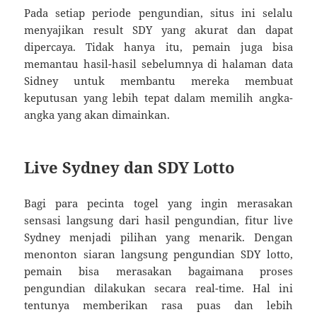
Pada setiap periode pengundian, situs ini selalu
menyajikan result SDY yang akurat dan dapat
dipercaya. Tidak hanya itu, pemain juga bisa
memantau hasil-hasil sebelumnya di halaman data
Sidney untuk membantu mereka membuat
keputusan yang lebih tepat dalam memilih angka-
angka yang akan dimainkan.
Live Sydney dan SDY Lotto
Bagi para pecinta togel yang ingin merasakan
sensasi langsung dari hasil pengundian, fitur live
Sydney menjadi pilihan yang menarik. Dengan
menonton siaran langsung pengundian SDY lotto,
pemain bisa merasakan bagaimana proses
pengundian dilakukan secara real-time. Hal ini
tentunya memberikan rasa puas dan lebih