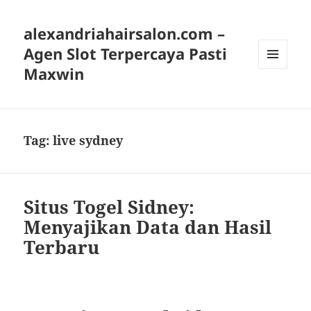
alexandriahairsalon.com –
Agen Slot Terpercaya Pasti
Maxwin
MENU
DAN
WIDGET
Tag:
live sydney
Situs Togel Sidney:
Menyajikan Data dan Hasil
Terbaru