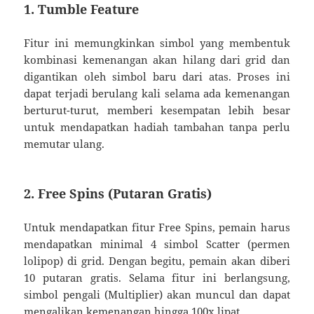
1.
Tumble Feature
Fitur ini memungkinkan simbol yang membentuk
kombinasi kemenangan akan hilang dari grid dan
digantikan oleh simbol baru dari atas. Proses ini
dapat terjadi berulang kali selama ada kemenangan
berturut-turut, memberi kesempatan lebih besar
untuk mendapatkan hadiah tambahan tanpa perlu
memutar ulang.
2.
Free Spins (Putaran Gratis)
Untuk mendapatkan fitur Free Spins, pemain harus
mendapatkan minimal 4 simbol Scatter (permen
lolipop) di grid. Dengan begitu, pemain akan diberi
10 putaran gratis. Selama fitur ini berlangsung,
simbol pengali (Multiplier) akan muncul dan dapat
mengalikan kemenangan hingga 100x lipat.