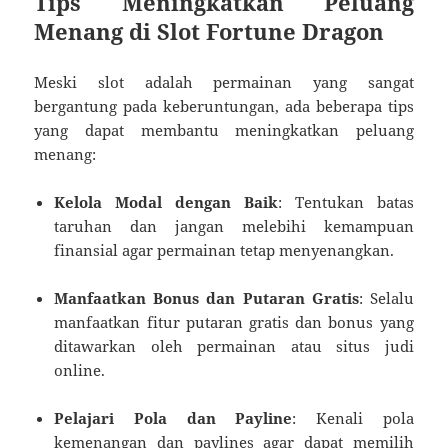
Tips Meningkatkan Peluang
Menang di Slot Fortune Dragon
Meski slot adalah permainan yang sangat
bergantung pada keberuntungan, ada beberapa tips
yang dapat membantu meningkatkan peluang
menang:
Kelola Modal dengan Baik
: Tentukan batas
taruhan dan jangan melebihi kemampuan
finansial agar permainan tetap menyenangkan.
Manfaatkan Bonus dan Putaran Gratis
: Selalu
manfaatkan fitur putaran gratis dan bonus yang
ditawarkan oleh permainan atau situs judi
online.
Pelajari Pola dan Payline
: Kenali pola
kemenangan dan paylines agar dapat memilih