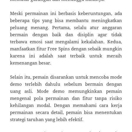
Meski permainan ini berbasis keberuntungan, ada
beberapa tips yang bisa membantu meningkatkan
peluang menang. Pertama, selalu atur anggaran
bermain dengan baik dan disiplin agar tidak
terbawa emosi saat mengalami kekalahan. Kedua,
manfaatkan fitur Free Spins dengan sebaik mungkin
karena ini adalah saat terbaik untuk meraih
kemenangan besar.
Selain itu, pemain disarankan untuk mencoba mode
demo terlebih dahulu sebelum bermain dengan
uang asli. Mode demo memungkinkan pemain
mengenal pola permainan dan fitur tanpa risiko
kehilangan modal. Dengan memahami cara kerja
permainan secara detail, pemain bisa menentukan
strategi taruhan yang lebih efektif.