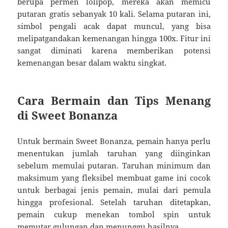
berupa permen lolipop, mereka akan memicu
putaran gratis sebanyak 10 kali. Selama putaran ini,
simbol pengali acak dapat muncul, yang bisa
melipatgandakan kemenangan hingga 100x. Fitur ini
sangat diminati karena memberikan potensi
kemenangan besar dalam waktu singkat.
Cara Bermain dan Tips Menang
di Sweet Bonanza
Untuk bermain Sweet Bonanza, pemain hanya perlu
menentukan jumlah taruhan yang diinginkan
sebelum memulai putaran. Taruhan minimum dan
maksimum yang fleksibel membuat game ini cocok
untuk berbagai jenis pemain, mulai dari pemula
hingga profesional. Setelah taruhan ditetapkan,
pemain cukup menekan tombol spin untuk
memutar gulungan dan menunggu hasilnya.