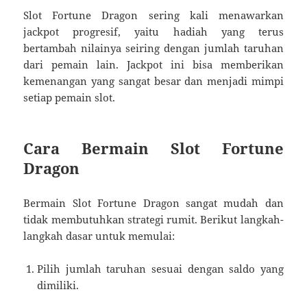
Slot Fortune Dragon sering kali menawarkan
jackpot progresif, yaitu hadiah yang terus
bertambah nilainya seiring dengan jumlah taruhan
dari pemain lain. Jackpot ini bisa memberikan
kemenangan yang sangat besar dan menjadi mimpi
setiap pemain slot.
Cara Bermain Slot Fortune
Dragon
Bermain Slot Fortune Dragon sangat mudah dan
tidak membutuhkan strategi rumit. Berikut langkah-
langkah dasar untuk memulai:
Pilih jumlah taruhan sesuai dengan saldo yang
dimiliki.