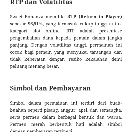
RTP dan Volatilitas
Sweet Bonanza memiliki
RTP (Return to Player)
sebesar
96,51%
, yang termasuk cukup tinggi untuk
kategori slot online. RTP adalah presentase
pengembalian dana kepada pemain dalam jangka
panjang. Dengan volatilitas tinggi, permainan ini
cocok bagi pemain yang menyukai tantangan dan
tidak keberatan dengan resiko kekalahan demi
peluang menang besar.
Simbol dan Pembayaran
Simbol dalam permainan ini terdiri dari buah-
buahan seperti pisang, anggur, apel, dan semangka,
serta permen dalam berbagai bentuk dan warna.
Permen merah berbentuk hati adalah simbol
dengan pembayaran tertinggi.