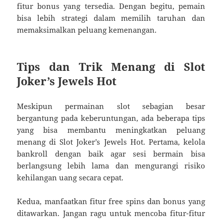
fitur bonus yang tersedia. Dengan begitu, pemain
bisa lebih strategi dalam memilih taruhan dan
memaksimalkan peluang kemenangan.
Tips dan Trik Menang di Slot
Joker’s Jewels Hot
Meskipun permainan slot sebagian besar
bergantung pada keberuntungan, ada beberapa tips
yang bisa membantu meningkatkan peluang
menang di Slot Joker’s Jewels Hot. Pertama, kelola
bankroll dengan baik agar sesi bermain bisa
berlangsung lebih lama dan mengurangi risiko
kehilangan uang secara cepat.
Kedua, manfaatkan fitur free spins dan bonus yang
ditawarkan. Jangan ragu untuk mencoba fitur-fitur