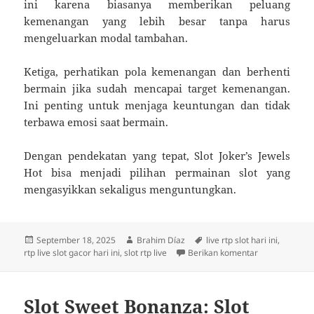
ini karena biasanya memberikan peluang
kemenangan yang lebih besar tanpa harus
mengeluarkan modal tambahan.
Ketiga, perhatikan pola kemenangan dan berhenti
bermain jika sudah mencapai target kemenangan.
Ini penting untuk menjaga keuntungan dan tidak
terbawa emosi saat bermain.
Dengan pendekatan yang tepat, Slot Joker’s Jewels
Hot bisa menjadi pilihan permainan slot yang
mengasyikkan sekaligus menguntungkan.
Diposkan
Penulis
Tag
September 18, 2025
Brahim Díaz
live rtp slot hari ini
,
pada
untuk Slot Jo
rtp live slot gacor hari ini
,
slot rtp live
Berikan komentar
Slot Sweet Bonanza: Slot