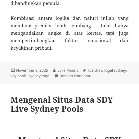
dibandingkan pemula.
Kombinasi antara logika dan naluri inilah yang
membuat prediksi lebih seimbang — tidak hanya
mengandalkan angka di atas kertas, tapi juga
mempertimbangkan faktor emosional dan
keyakinan pribadi.
Diposkan
Penulis
Tag
November 9, 2025
Luka Modrić
live draw togel sydney
,
pada
untuk Prediksi Akurat Sidne
sdy pools
,
sydney togel
Berikan komentar
Mengenal Situs Data SDY
Live Sydney Pools