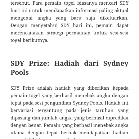
tersebut. Para pemain togel biasanya mencari SDY
hari ini untuk mendapatkan informasi paling aktual
mengenai angka yang baru saja dikeluarkan.
Dengan mengetahui SDY hari ini, pemain dapat
merencanakan strategi permainan untuk sesi-sesi
togel berikutnya.
SDY Prize: Hadiah dari Sydney
Pools
SDY Prize adalah hadiah yang diberikan kepada
pemain togel yang berhasil menebak angka dengan
tepat pada sesi pengundian Sydney Pools. Hadiah ini
bervariasi tergantung pada jenis taruhan yang
dipasang dan jumlah angka yang berhasil diprediksi
dengan benar. Pemain yang berhasil menebak angka
utama dengan tepat berhak mendapatkan hadiah