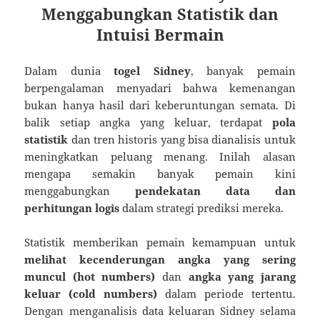
Menggabungkan Statistik dan
Intuisi Bermain
Dalam dunia
togel Sidney
, banyak pemain
berpengalaman menyadari bahwa kemenangan
bukan hanya hasil dari keberuntungan semata. Di
balik setiap angka yang keluar, terdapat
pola
statistik
dan tren historis yang bisa dianalisis untuk
meningkatkan peluang menang. Inilah alasan
mengapa semakin banyak pemain kini
menggabungkan
pendekatan data dan
perhitungan logis
dalam strategi prediksi mereka.
Statistik memberikan pemain kemampuan untuk
melihat kecenderungan angka yang sering
muncul (hot numbers)
dan
angka yang jarang
keluar (cold numbers)
dalam periode tertentu.
Dengan menganalisis data keluaran Sidney selama