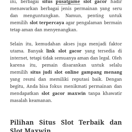
ini, berbagai
situs
pusatgame
slot gacor
hadir
menawarkan berbagai jenis permainan yang seru
dan menguntungkan. Namun, penting untuk
memilih
slot terpercaya
agar pengalaman bermain
tetap aman dan menyenangkan.
Selain itu, kemudahan akses juga menjadi faktor
utama. Banyak
link slot gacor
yang tersedia di
internet, tetapi tidak semuanya aman dan legal. Oleh
karena itu, pemain disarankan untuk selalu
memilih
situs judi slot online gampang menang
yang resmi dan memiliki reputasi baik. Dengan
begitu, Anda bisa fokus menikmati permainan dan
mendapatkan
slot gacor maxwin
tanpa khawatir
masalah keamanan.
Pilihan Situs Slot Terbaik dan
Slot Maxwin