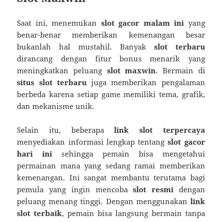
Saat ini, menemukan
slot gacor malam ini
yang
benar-benar memberikan kemenangan besar
bukanlah hal mustahil. Banyak
slot terbaru
dirancang dengan fitur bonus menarik yang
meningkatkan peluang
slot maxwin
. Bermain di
situs slot terbaru
juga memberikan pengalaman
berbeda karena setiap game memiliki tema, grafik,
dan mekanisme unik.
Selain itu, beberapa
link slot terpercaya
menyediakan informasi lengkap tentang
slot gacor
hari ini
sehingga pemain bisa mengetahui
permainan mana yang sedang ramai memberikan
kemenangan. Ini sangat membantu terutama bagi
pemula yang ingin mencoba
slot resmi
dengan
peluang menang tinggi. Dengan menggunakan
link
slot terbaik
, pemain bisa langsung bermain tanpa