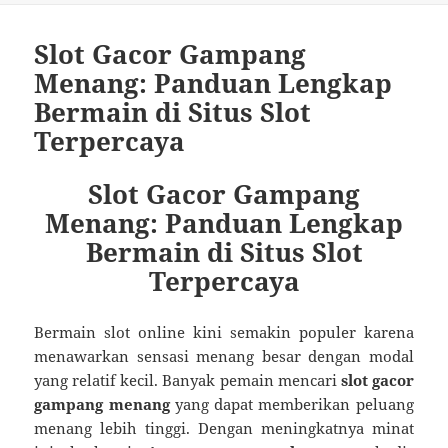
Slot Gacor Gampang
Menang: Panduan Lengkap
Bermain di Situs Slot
Terpercaya
Slot Gacor Gampang
Menang: Panduan Lengkap
Bermain di Situs Slot
Terpercaya
Bermain slot online kini semakin populer karena
menawarkan sensasi menang besar dengan modal
yang relatif kecil. Banyak pemain mencari
slot gacor
gampang menang
yang dapat memberikan peluang
menang lebih tinggi. Dengan meningkatnya minat