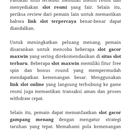
menyediakan
slot resmi
yang fair. Selain itu,
periksa review dari pemain lain untuk memastikan
bahwa
link slot terpercaya
benar-benar dapat
diandalkan.
Untuk meningkatkan peluang menang, pemain
disarankan untuk mencoba beberapa
slot gacor
maxwin
yang sering direkomendasikan di
situs slot
terbaru
. Beberapa
slot maxwin
memiliki fitur free
spin dan bonus round yang mempermudah
mendapatkan kemenangan besar. Menggunakan
link slot online
yang langsung terhubung ke game
resmi juga memastikan transaksi aman dan proses
withdraw cepat.
Selain itu, pemain dapat memanfaatkan
slot gacor
gampang menang
dengan mengatur strategi
taruhan yang tepat. Memahami pola kemenangan