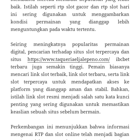
baik. Istilah seperti rtp slot gacor dan rtp slot hari
ini sering digunakan untuk menggambarkan
kondisi permainan yang dianggap lebih
menguntungkan pada waktu tertentu.
Seiring meningkatnya popularitas permainan
digital, pencarian terhadap situs slot terpercaya dan
situs
https://www.taqueriaeljalepeno.com/
ibcbet
terbaru juga semakin tinggi. Pemain biasanya
mencari link slot terbaik, link slot terbaru, serta link
slot terpercaya untuk mendapatkan akses ke
platform yang dianggap aman dan stabil. Bahkan,
istilah link slot resmi menjadi salah satu kata kunci
penting yang sering digunakan untuk memastikan
keaslian sebuah situs sebelum bermain.
Perkembangan ini menunjukkan bahwa informasi
mengenai RTP dan slot online telah menjadi bagian