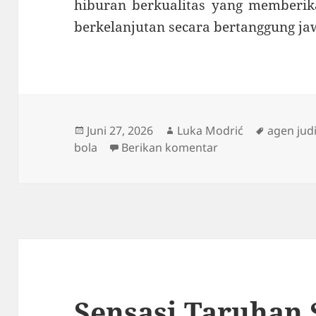
hiburan berkualitas yang memberik
berkelanjutan secara bertanggung ja
Diposkan
Penulis
Tag
Juni 27, 2026
Luka Modrić
agen jud
pada
untuk Mengutamaka
bola
Berikan komentar
Sensasi Taruhan