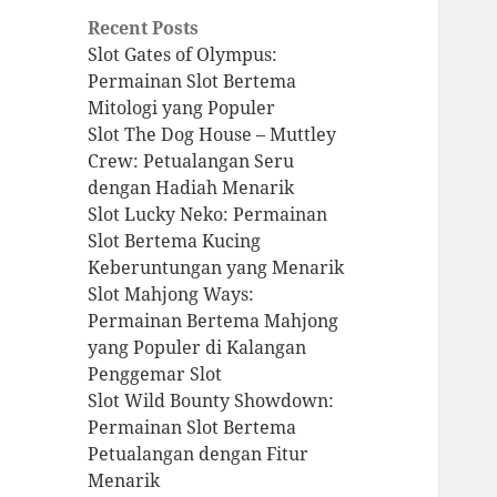
Recent Posts
Slot Gates of Olympus:
Permainan Slot Bertema
Mitologi yang Populer
Slot The Dog House – Muttley
Crew: Petualangan Seru
dengan Hadiah Menarik
Slot Lucky Neko: Permainan
Slot Bertema Kucing
Keberuntungan yang Menarik
Slot Mahjong Ways:
Permainan Bertema Mahjong
yang Populer di Kalangan
Penggemar Slot
Slot Wild Bounty Showdown:
Permainan Slot Bertema
Petualangan dengan Fitur
Menarik