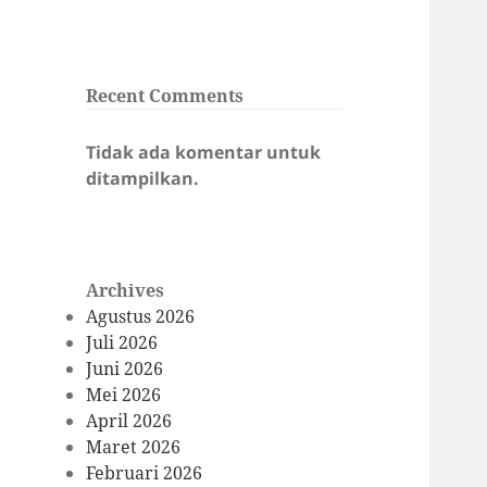
Recent Comments
Tidak ada komentar untuk
ditampilkan.
Archives
Agustus 2026
Juli 2026
Juni 2026
Mei 2026
April 2026
Maret 2026
Februari 2026