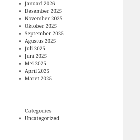
Januari 2026
Desember 2025
November 2025
Oktober 2025
September 2025
Agustus 2025
Juli 2025
Juni 2025
Mei 2025
April 2025
Maret 2025
Categories
Uncategorized