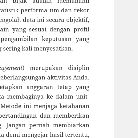
kah bijak adalah memahami
statistik performa tim dan rekor
ngolah data ini secara objektif,
in yang sesuai dengan profil
r pengambilan keputusan yang
g sering kali menyesatkan.
agement
) merupakan disiplin
keberlangsungan aktivitas Anda.
netapkan anggaran tetap yang
rta membaginya ke dalam unit-
i. Metode ini menjaga ketahanan
l pertandingan dan memberikan
ng. Jangan pernah membiarkan
 demi mengejar hasil tertentu;