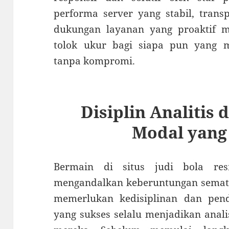
performa server yang stabil, trans
dukungan layanan yang proaktif me
tolok ukur bagi siapa pun yang m
tanpa kompromi.
Disiplin Analitis
Modal yang
Bermain di situs judi bola res
mengandalkan keberuntungan semata
memerlukan kedisiplinan dan pen
yang sukses selalu menjadikan anal