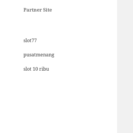
Partner Site
slot77
pusatmenang
slot 10 ribu