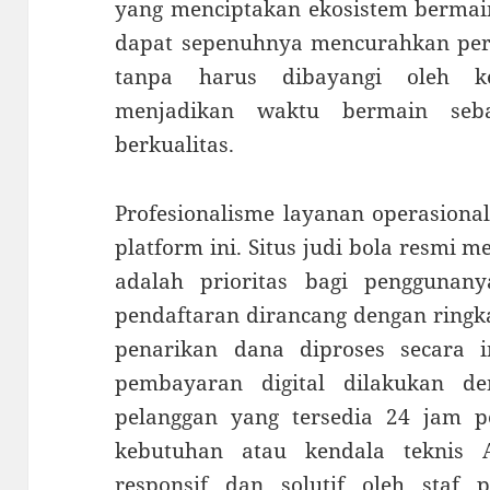
yang menciptakan ekosistem bermai
dapat sepenuhnya mencurahkan perh
tanpa harus dibayangi oleh kek
menjadikan waktu bermain seb
berkualitas.
Profesionalisme layanan operasion
platform ini. Situs judi bola resmi
adalah prioritas bagi penggunany
pendaftaran dirancang dengan ringka
penarikan dana diproses secara in
pembayaran digital dilakukan d
pelanggan yang tersedia 24 jam 
kebutuhan atau kendala teknis 
responsif dan solutif oleh staf p