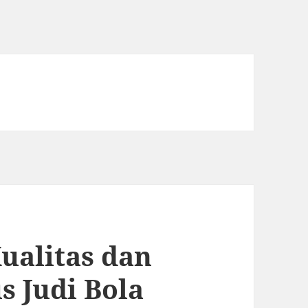
alitas dan
s Judi Bola