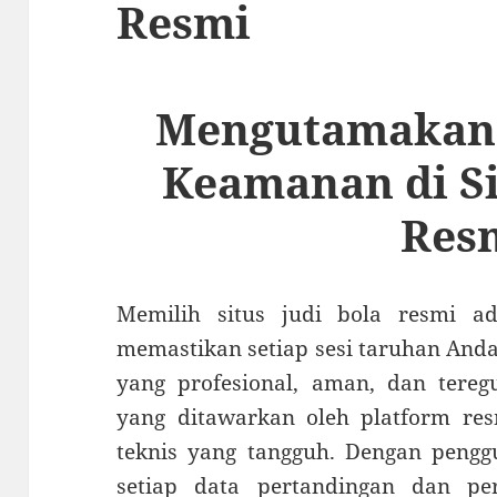
Resmi
Mengutamakan 
Keamanan di Si
Res
Memilih situs judi bola resmi ad
memastikan setiap sesi taruhan And
yang profesional, aman, dan tereg
yang ditawarkan oleh platform resm
teknis yang tangguh. Dengan penggu
setiap data pertandingan dan p