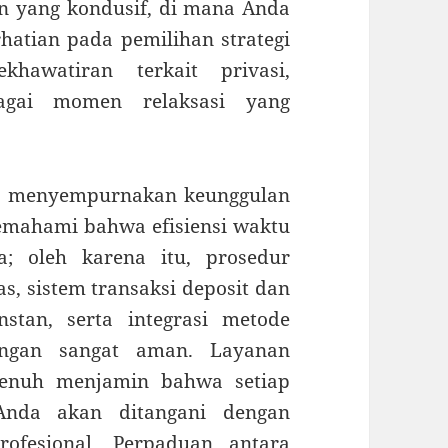
n yang kondusif, di mana Anda
atian pada pemilihan strategi
hawatiran terkait privasi,
agai momen relaksasi yang
al menyempurnakan keunggulan
 memahami bahwa efisiensi waktu
a; oleh karena itu, prosedur
s, sistem transaksi deposit dan
stan, serta integrasi metode
engan sangat aman. Layanan
penuh menjamin bahwa setiap
Anda akan ditangani dengan
rofesional. Perpaduan antara