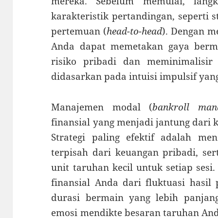
mereka. Sebelum memulai, lang
karakteristik pertandingan, seperti 
pertemuan (
head-to-head
). Dengan me
Anda dapat memetakan gaya berma
risiko pribadi dan meminimalisi
didasarkan pada intuisi impulsif yan
Manajemen modal (
bankroll man
finansial yang menjadi jantung dari 
Strategi paling efektif adalah me
terpisah dari keuangan pribadi, se
unit taruhan kecil untuk setiap ses
finansial Anda dari fluktuasi hasi
durasi bermain yang lebih panja
emosi mendikte besaran taruhan Anda