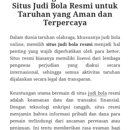
Situs Judi Bola Resmi untuk
Taruhan yang Aman dan
Terpercaya
Dalam dunia taruhan olahraga, khususnya judi bola
online, memilih
situs judi bola resmi
menjadi hal
penting yang wajib diperhatikan oleh para bettor.
Situs resmi biasanya memiliki lisensi dari lembaga
pengawas perjudian yang diakui secara
internasional, sehingga semua aktivitas taruhan
dijalankan secara legal dan transparan.
Keuntungan utama bermain di situs
judi bola
resmi
adalah keamanan data dan transaksi finansial.
Dengan teknologi enkripsi canggih, situs resmi
menjamin bahwa informasi pribadi dan dana para
pemain terlindungi dari ancaman peretasan atau
penipuan. Ini tentu memberikan rasa nyaman bagi