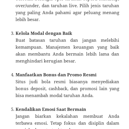
over/under, dan taruhan live. Pilih jenis taruhan
yang paling Anda pahami agar peluang menang
lebih besar.
Kelola Modal dengan Baik
Buat batasan taruhan dan jangan melebihi
kemampuan. Manajemen keuangan yang baik
akan membantu Anda bermain lebih lama dan
menghindari kerugian besar.
Manfaatkan Bonus dan Promo Resmi
Situs judi bola resmi biasanya menyediakan
bonus deposit, cashback, dan promosi lain yang
bisa menambah modal taruhan Anda.
Kendalikan Emosi Saat Bermain
Jangan biarkan kekalahan membuat Anda
terbawa emosi. Tetap fokus dan disiplin dalam