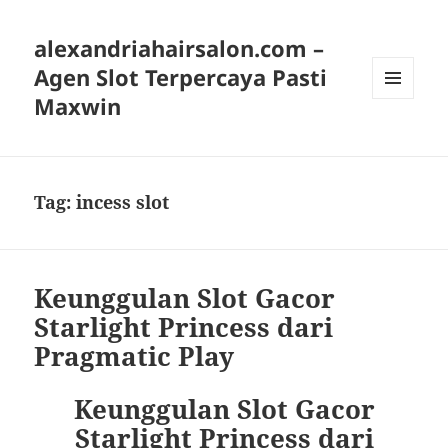
alexandriahairsalon.com –
Agen Slot Terpercaya Pasti
Maxwin
MENU
DAN
WIDGET
Tag:
incess slot
Keunggulan Slot Gacor
Starlight Princess dari
Pragmatic Play
Keunggulan Slot Gacor
Starlight Princess dari