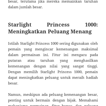
besar, terutama jika mereka memainkan taruhan
dalam jumlah besar.
Starlight Princess 1000:
Meningkatkan Peluang Menang
Istilah Starlight Princess 1000 sering digunakan oleh
pemain yang mengincar kemenangan maksimal
dalam permainan ini. Fitur ini mengacu pada
putaran atau taruhan yang menghasilkan
kemenangan dengan nilai yang sangat tinggi.
Dengan memilih Starlight Princess 1000, pemain
dapat meningkatkan peluang untuk meraih hadiah
besar.
Namun, meskipun ada peluang kemenangan besar,
penting untuk bermain dengan bijak. Memahami
mekanisme permainan, fitur bonus, dan peluang