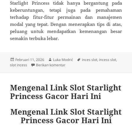
Starlight Princess tidak hanya bergantung pada
keberuntungan, tetapi juga pada pemahaman
terhadap fitur-fitur permainan dan manajemen
modal yang tepat. Dengan menerapkan tips di atas,
peluang untuk mendapatkan kemenangan besar
semakin terbuka lebar.
Diposkan
Penulis
Tag
Februari 11, 2026
Luka Modrić
inces slot
,
incess slot
,
pada
untuk Keunggulan Slot Gacor Starlight Pr
slot incess
Berikan komentar
Mengenal Link Slot Starlight
Princess Gacor Hari Ini
Mengenal Link Slot Starlight
Princess Gacor Hari Ini