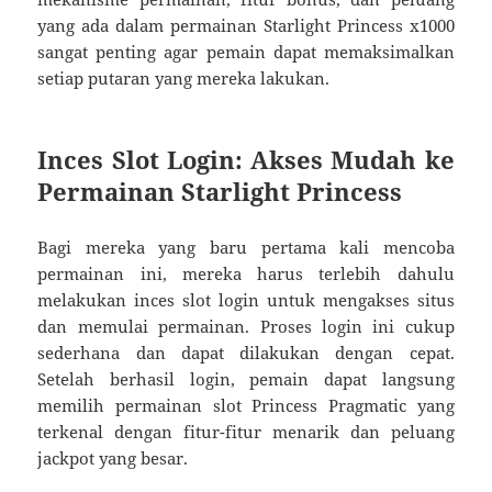
yang ada dalam permainan Starlight Princess x1000
sangat penting agar pemain dapat memaksimalkan
setiap putaran yang mereka lakukan.
Inces Slot Login: Akses Mudah ke
Permainan Starlight Princess
Bagi mereka yang baru pertama kali mencoba
permainan ini, mereka harus terlebih dahulu
melakukan inces slot login untuk mengakses situs
dan memulai permainan. Proses login ini cukup
sederhana dan dapat dilakukan dengan cepat.
Setelah berhasil login, pemain dapat langsung
memilih permainan slot Princess Pragmatic yang
terkenal dengan fitur-fitur menarik dan peluang
jackpot yang besar.