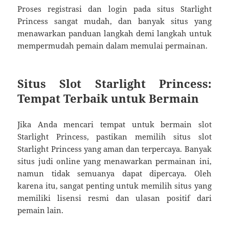
Proses registrasi dan login pada situs Starlight
Princess sangat mudah, dan banyak situs yang
menawarkan panduan langkah demi langkah untuk
mempermudah pemain dalam memulai permainan.
Situs Slot Starlight Princess:
Tempat Terbaik untuk Bermain
Jika Anda mencari tempat untuk bermain slot
Starlight Princess, pastikan memilih situs slot
Starlight Princess yang aman dan terpercaya. Banyak
situs judi online yang menawarkan permainan ini,
namun tidak semuanya dapat dipercaya. Oleh
karena itu, sangat penting untuk memilih situs yang
memiliki lisensi resmi dan ulasan positif dari
pemain lain.