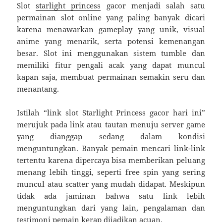
Slot
starlight princess
gacor menjadi salah satu
permainan slot online yang paling banyak dicari
karena menawarkan gameplay yang unik, visual
anime yang menarik, serta potensi kemenangan
besar. Slot ini menggunakan sistem tumble dan
memiliki fitur pengali acak yang dapat muncul
kapan saja, membuat permainan semakin seru dan
menantang.
Istilah “link slot Starlight Princess gacor hari ini”
merujuk pada link atau tautan menuju server game
yang dianggap sedang dalam kondisi
menguntungkan. Banyak pemain mencari link-link
tertentu karena dipercaya bisa memberikan peluang
menang lebih tinggi, seperti free spin yang sering
muncul atau scatter yang mudah didapat. Meskipun
tidak ada jaminan bahwa satu link lebih
menguntungkan dari yang lain, pengalaman dan
testimoni pemain kerap dijadikan acuan.