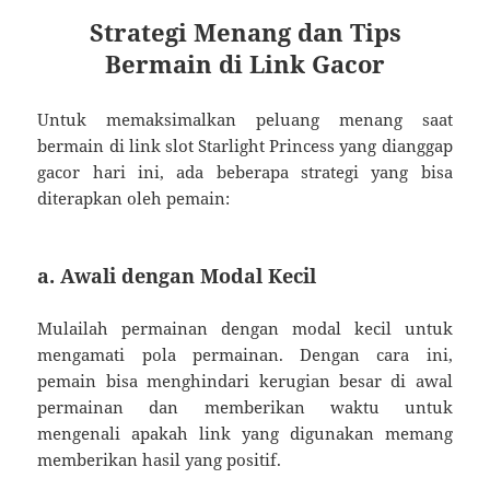
Strategi Menang dan Tips
Bermain di Link Gacor
Untuk memaksimalkan peluang menang saat
bermain di link slot Starlight Princess yang dianggap
gacor hari ini, ada beberapa strategi yang bisa
diterapkan oleh pemain:
a. Awali dengan Modal Kecil
Mulailah permainan dengan modal kecil untuk
mengamati pola permainan. Dengan cara ini,
pemain bisa menghindari kerugian besar di awal
permainan dan memberikan waktu untuk
mengenali apakah link yang digunakan memang
memberikan hasil yang positif.