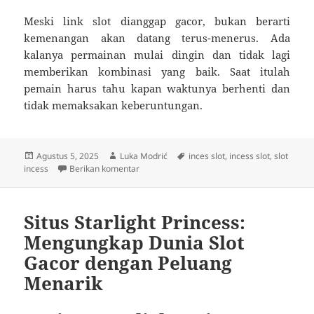
Meski link slot dianggap gacor, bukan berarti
kemenangan akan datang terus-menerus. Ada
kalanya permainan mulai dingin dan tidak lagi
memberikan kombinasi yang baik. Saat itulah
pemain harus tahu kapan waktunya berhenti dan
tidak memaksakan keberuntungan.
Diposkan
Penulis
Tag
Agustus 5, 2025
Luka Modrić
inces slot
,
incess slot
,
slot
pada
untuk Mengenal Link Slot Starlight Princess G
incess
Berikan komentar
Situs Starlight Princess:
Mengungkap Dunia Slot
Gacor dengan Peluang
Menarik