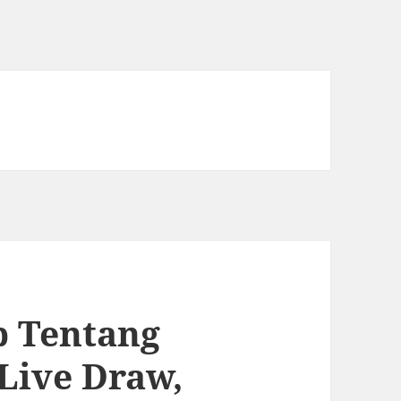
 Tentang
Live Draw,