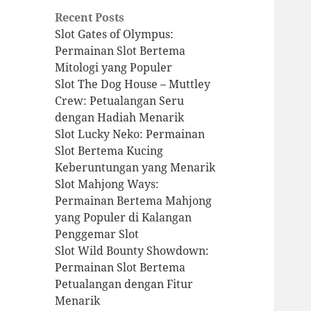
Recent Posts
Slot Gates of Olympus:
Permainan Slot Bertema
Mitologi yang Populer
Slot The Dog House – Muttley
Crew: Petualangan Seru
dengan Hadiah Menarik
Slot Lucky Neko: Permainan
Slot Bertema Kucing
Keberuntungan yang Menarik
Slot Mahjong Ways:
Permainan Bertema Mahjong
yang Populer di Kalangan
Penggemar Slot
Slot Wild Bounty Showdown:
Permainan Slot Bertema
Petualangan dengan Fitur
Menarik