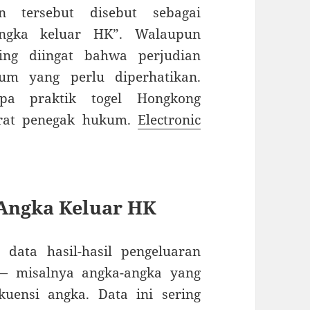
n tersebut disebut sebagai
angka keluar HK”. Walaupun
ting diingat bahwa perjudian
um yang perlu diperhatikan.
apa praktik togel Hongkong
parat penegak hukum.
Electronic
 Angka Keluar HK
ata hasil-hasil pengeluaran
— misalnya angka-angka yang
kuensi angka. Data ini sering