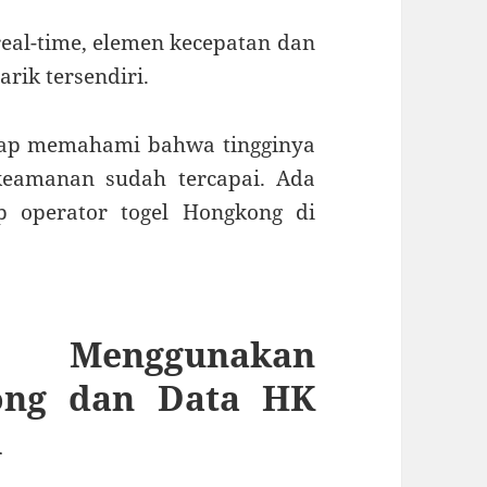
eal-time, elemen kecepatan dan
rik tersendiri.
tap memahami bahwa tingginya
 keamanan sudah tercapai. Ada
p operator togel Hongkong di
 Menggunakan
ong dan Data HK
i