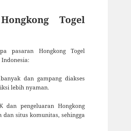
Hongkong Togel
apa pasaran Hongkong Togel
 Indonesia:
 banyak dan gampang diakses
iksi lebih nyaman.
HK dan pengeluaran Hongkong
dan situs komunitas, sehingga